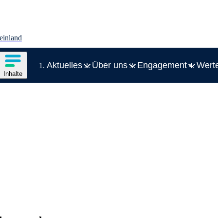
einland
Inhalte des Menüs anzeigen
Aktuelles
Über uns
Engagement
Werte
Zeige Unterelement zu Aktuelles
Zeige Unte
Inhalte
Inhaltsmenü
Schließen
Inhalte des Menüs ausblenden