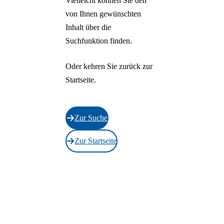
Vielleicht können Sie den
BAGüS
Aufgaben
Stabsstelle M
Erasmus+
Organigramm
für alle"?
von Ihnen gewünschten
Organigramm
Fachbereiche
Stabsstellen
Sponsoring und
Inhalt über die
Stabsstellen
Museen
Fachbereiche
Partnerschaften
Suchfunktion finden.
Fachbereiche
Kulturdienste
Kliniken
Verbund für
Oder kehren Sie zurück zur
WohnenplusL
Startseite.
Zur Suche
Zur Startseite