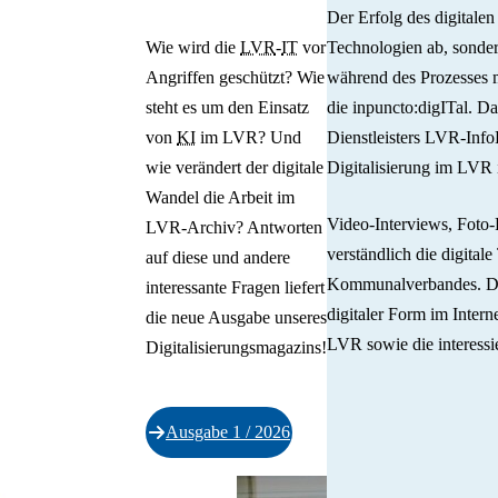
Der Erfolg des digitale
Wie wird die
LVR
-
IT
vor
Technologien ab, sonde
Angriffen geschützt? Wie
während des Prozesses 
steht es um den Einsatz
die inpuncto:digITal. D
von
KI
im LVR? Und
Dienstleisters LVR-Inf
wie verändert der digitale
Digitalisierung im LVR 
Wandel die Arbeit im
Video-Interviews, Foto
LVR-Archiv? Antworten
verständlich die digital
auf diese und andere
Kommunalverbandes. Die 
interessante Fragen liefert
digitaler Form im Intern
die neue Ausgabe unseres
LVR sowie die interessie
Digitalisierungsmagazins!
Ausgabe 1 / 2026