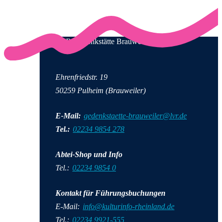
LVR-Gedenkstätte Brauweiler
Ehrenfriedstr. 19
50259 Pulheim (Brauweiler)
E-Mail:
gedenkstaette-brauweiler@lvr.de
Tel.:
02234 9854 278
Abtei-Shop und Info
Tel.:
02234 9854 0
Kontakt für Führungsbuchungen
E-Mail:
info@kulturinfo-rheinland.de
Tel.:
02234 9921-555