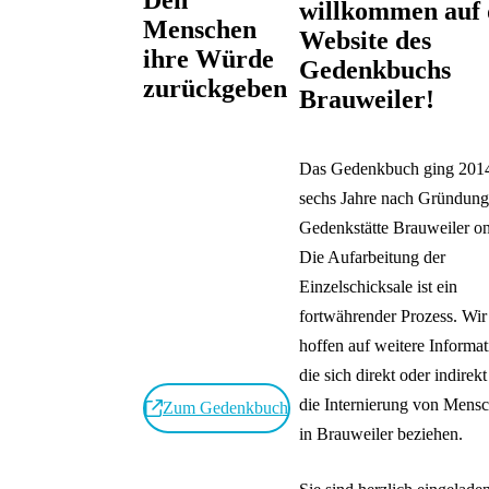
willkommen auf 
Menschen
Website des
ihre Würde
Gedenkbuchs
zurückgeben
Brauweiler!
Wir aktualisieren und
Das Gedenkbuch ging 201
erweitern die
sechs Jahre nach Gründung
Biografien und
Gedenkstätte Brauweiler on
erneuern das
Die Aufarbeitung der
Gedenkbuch. Die
Einzelschicksale ist ein
bisherige Version
fortwährender Prozess. Wir
können Sie weiterhin
hoffen auf weitere Informat
nutzen.
die sich direkt oder indirekt
die Internierung von Mens
Zum Gedenkbuch
in Brauweiler beziehen.