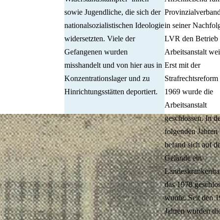
sowie Jugendliche, die sich der
Provinzialverban
nationalsozialistischen Ideologie
in seiner Nachfol
widersetzten. Viele der
LVR den Betrieb 
Gefangenen wurden
Arbeitsanstalt wei
misshandelt und von hier aus in
Erst mit der
Konzentrationslager und zu
Strafrechtsreform
Hinrichtungsstätten deportiert.
1969 wurde die
Arbeitsanstalt
geschlossen. In d
folgenden Jahren
befand sich auf 
Gelände ein
Landeskrankenha
das 1978 geschlo
wurde. Seit den 
Jahren wurden di