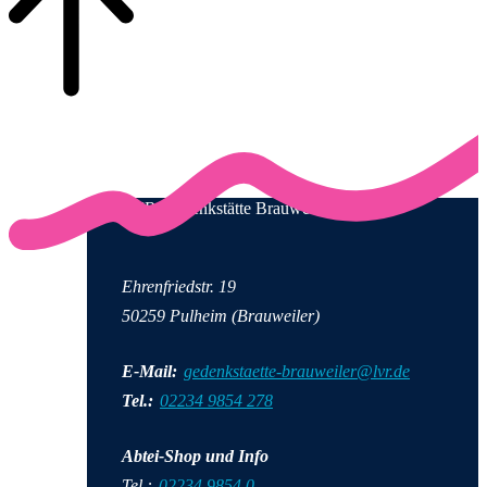
LVR-Gedenkstätte Brauweiler
Ehrenfriedstr. 19
50259 Pulheim (Brauweiler)
E-Mail:
gedenkstaette-brauweiler@lvr.de
Tel.:
02234 9854 278
Abtei-Shop und Info
Tel.:
02234 9854 0