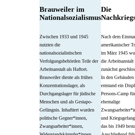
Brauweiler im
Die
Nationalsozialismus
Nachkriegs
Zwischen 1933 und 1945
Nach dem Einma
nutzten die
amerikanischer T
nationalsozialistischen
im März 1945 wu
Verfolgungsbehörden Teile der
die Arbeitsanstalt
Arbeitsanstalt als Haftort.
zunächst geschlos
Brauweiler diente als frühes
In den Gebäuden
Konzentrationslager, als
entstand ein Disp
Durchgangslager für jüdische
Persons-Camp fü
Menschen und als Gestapo-
ehemalige
Gefängnis. Inhaftiert wurden
Zwangsarbeiter*i
politische Gegner*innen,
und Kriegsgefang
Zwangsarbeiter*innen,
das bis 1949 best
Widerstandskämpfer*innen
Anschließend führ