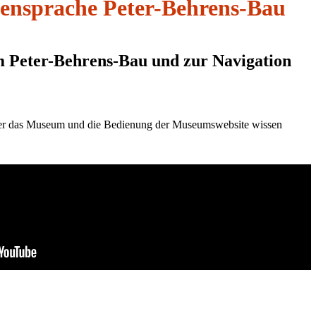
ensprache Peter-Behrens-Bau
 Peter-Behrens-Bau und zur Navigation
Tickets
Deutsch
Sprachauswahl
 des Menüs ausblenden
über das Museum und die Bedienung der Museumswebsite wissen
Zurück
Deutsch
English
Русский
Türkçe
Polski
Nederlands
Français
Español
Italiano