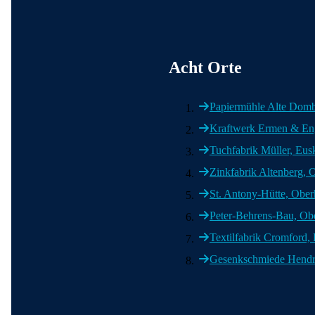
Acht Orte
Papiermühle Alte Domb
Kraftwerk Ermen & Eng
Tuchfabrik Müller, Eus
Zinkfabrik Altenberg, 
St. Antony-Hütte, Obe
Peter-Behrens-Bau, Ob
Textilfabrik Cromford,
Gesenkschmiede Hendri