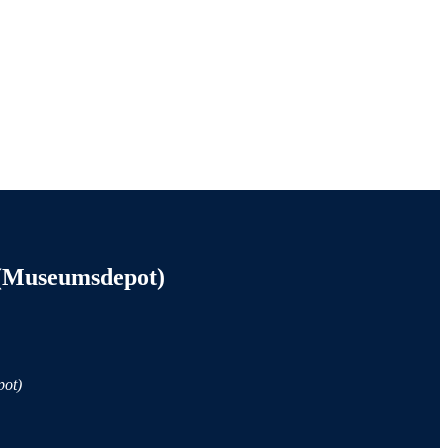
onen
 (Museumsdepot)
pot)