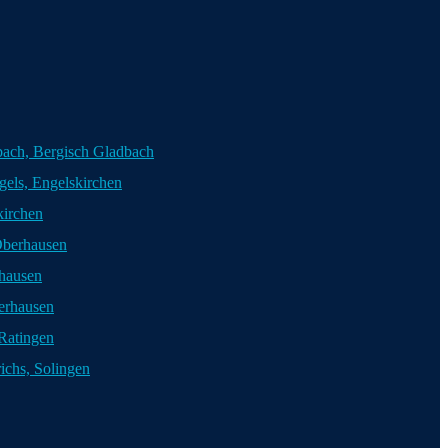
ach, Bergisch Gladbach
els, Engelskirchen
kirchen
Oberhausen
rhausen
erhausen
 Ratingen
chs, Solingen