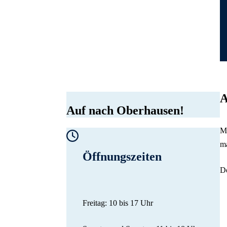
A
Auf nach Oberhausen!
Me
ma
Öffnungszeiten
De
Freitag: 10 bis 17 Uhr