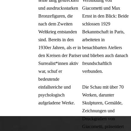
seine lang gestreckten
Verbindung von
Monster
und ausdrucksstarken
Giacometti und Max
Bronzefiguren, die
Ernst in den Blick: Beide
nach dem Zweiten
schlossen 1929
Weltkrieg entstanden
Bekanntschaft in Paris,
sind. Bereits in den
arbeiteten in
1930er Jahren, als er in
benachbarten Ateliers
den Kreisen der Pariser
und blieben auch danach
Surrealist*innen aktiv
freundschaftlich
war, schuf er
verbunden.
bedeutende
einfallsreiche und
Die Schau mit über 70
psychologisch
Werken, darunter
aufgeladene Werke.
Skulpturen, Gemälde,
Zeichnungen und
Druckgrafien von
Giacometti, präsentiert