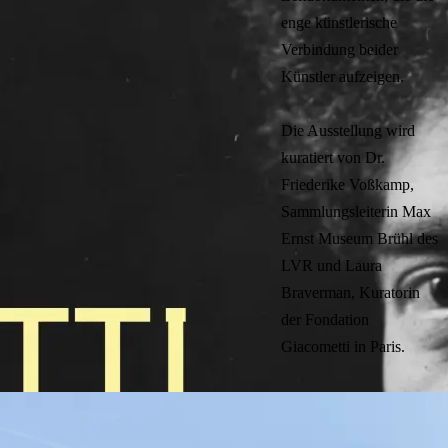
enge künstlerische
Verbindung beider
Künstler aufzeigen.
Die Ausstellung wird
kuratiert von Dr.
Friederike Voßkamp,
Sammlungsleiterin Max
Ernst Museum Brühl des
LVR und Laura
Braverman, Kuratorin
der Fondation
Giacometti in Paris.