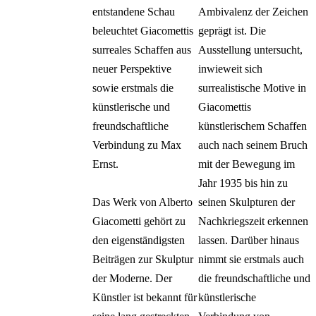
entstandene Schau
Ambivalenz der Zeichen
FUTURES
beleuchtet Giacomettis
geprägt ist. Die
ISABELL KAMP |
surreales Schaffen aus
Ausstellung untersucht,
FABIAN FRIESE –
neuer Perspektive
inwieweit sich
Idyll
sowie erstmals die
surrealistische Motive in
IMAGE – Max Erns
künstlerische und
Giacomettis
im Foto
freundschaftliche
künstlerischem Schaffen
SURREALE
Verbindung zu Max
auch nach seinem Bruch
TIERWESEN
Ernst.
mit der Bewegung im
MAX BECKMANN
Jahr 1935 bis hin zu
Day and Dream
Das Werk von Alberto
seinen Skulpturen der
MOEBIUS – Surrea
Giacometti gehört zu
Nachkriegszeit erkennen
Comicwelten
den eigenständigsten
lassen. Darüber hinaus
ROBERT WILSON
Beiträgen zur Skulptur
nimmt sie erstmals auch
The Hat Makes The
der Moderne. Der
die freundschaftliche und
Man
Künstler ist bekannt für
künstlerische
MIRÓ – Welt der