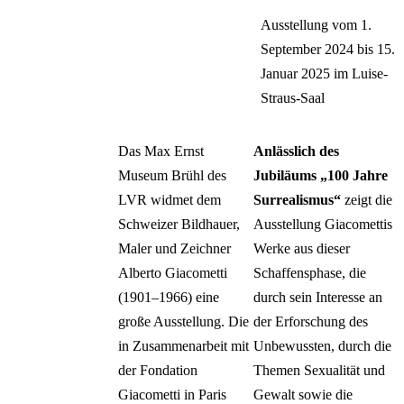
Horses
Einladungsversand
Ausstellung vom 1.
FARAH OSSOULI
Zurück
September 2024 bis 15.
Merk' dir den Flug, 
Deutsch
Januar 2025 im Luise-
Vogel wird sterben
English
Straus-Saal
HYPERCREATUR
Русский
– Mythologien der
Türkçe
Zukunft
Polski
Das Max Ernst
Anlässlich des
Nederlands
ALBERTO
Museum Brühl des
Jubiläums „100 Jahre
Français
GIACOMETTI –
LVR widmet dem
Surrealismus“
zeigt die
Español
Surrealistische
Schweizer Bildhauer,
Ausstellung Giacomettis
Italiano
Entdeckungen
Maler und Zeichner
Werke aus dieser
NANDO
Alberto Giacometti
Schaffensphase, die
NKRUMAH – Heut
(1901–1966) eine
durch sein Interesse an
schon morgen
große Ausstellung. Die
der Erforschung des
in Zusammenarbeit mit
Unbewussten, durch die
NEVIN ALADAĞ 
der Fondation
Themen Sexualität und
Interlocking
Giacometti in Paris
Gewalt sowie die
SURREAL