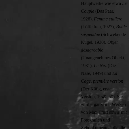
Hauptwerke wie etwa
Le
Couple
(Das Paar,
1926),
Femme cuillère
(Löffelfrau, 1927),
Boule
suspendue
(Schwebende
Kugel, 1930),
Objet
désagréable
(Unangenehmes Objekt,
1931),
Le Nez
(Die
Nase, 1949) und
La
Cage, première version
(Der Käfig, erste
Version, 1949–50). Sie
wird ergänzt mit Werken
von Max Ernst sowie mit
Fotografien und
Zeitdokumenten, die die