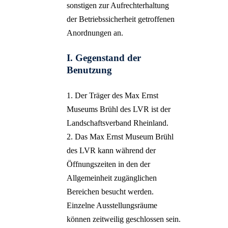
sonstigen zur Aufrechterhaltung
FUTURES
der Betriebssicherheit getroffenen
ISABELL KAMP |
Anordnungen an.
FABIAN FRIESE –
Idyll
I. Gegenstand der
IMAGE – Max Erns
Benutzung
im Foto
SURREALE
1. Der Träger des Max Ernst
TIERWESEN
Museums Brühl des LVR ist der
MAX BECKMANN
Landschaftsverband Rheinland.
Day and Dream
2. Das Max Ernst Museum Brühl
MOEBIUS – Surrea
des LVR kann während der
Comicwelten
Öffnungszeiten in den der
ROBERT WILSON
Allgemeinheit zugänglichen
The Hat Makes The
Bereichen besucht werden.
Man
Einzelne Ausstellungsräume
MIRÓ – Welt der
können zeitweilig geschlossen sein.