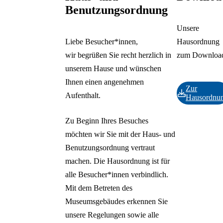
Horses
Einladungsversand
Benutzungsordnung
FARAH OSSOULI
Zurück
Merk' dir den Flug, 
Unsere
Deutsch
Vogel wird sterben
Liebe Besucher*innen,
Hausordnung
English
wir begrüßen Sie recht herzlich in
zum Downloa
HYPERCREATUR
Русский
unserem Hause und wünschen
– Mythologien der
Türkçe
Ihnen einen angenehmen
Zukunft
Polski
Zur
Nederlands
Aufenthalt.
ALBERTO
Hausordnu
Français
GIACOMETTI –
Español
Zu Beginn Ihres Besuches
Surrealistische
Italiano
möchten wir Sie mit der Haus- und
Entdeckungen
Benutzungsordnung vertraut
NANDO
machen. Die Hausordnung ist für
NKRUMAH – Heut
alle Besucher*innen verbindlich.
schon morgen
Mit dem Betreten des
NEVIN ALADAĞ 
Museumsgebäudes erkennen Sie
Interlocking
unsere Regelungen sowie alle
SURREAL