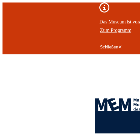
Wichtiger Hinweis
Das Museum ist vorau
Zum Programm
Schließen
Zum Hauptinhalt springen
Logo des LVR-Max-E
Hauptnavigation