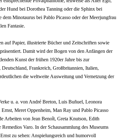
r entsprechende Privatphantome, teilweise als Alter Ego,
, der Hund bei Dorothea Tanning oder die Sphinx bei
e dem Minotaurus bei Pablo Picasso oder der Meerjungfrau
len Fantasie.
Ticke
De
Spra
 auf Papier, illustrierte Bücher und Zeitschriften sowie
Schließen
Inhalte des Menüs ausblenden
 präsentiert. Damit wird der Bogen von den Anfängen der
ldenden Kunst der frühen 1920er Jahre bis zur
Zur
Deutschland, Frankreich, Großbritannien, Italien,
eutlichen die weltweite Ausweitung und Vernetzung der
rke u. a. von André Breton, Luis Buñuel, Leonora
x Ernst, Meret Oppenheim, Man Ray und Pablo Picasso
e Arbeiten von Jean Benoît, Greta Knutson, Edith
er Remedios Varo. In der Schausammlung des Museums
 Ernst zu sehen: Anspielungsreich und humorvoll