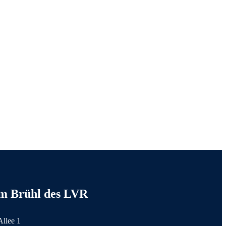
TIERWESEN
MAX BECKMANN –
Day and Dream
MOEBIUS – Surreale
Comicwelten
ROBERT WILSON – The
Hat Makes The Man
MIRÓ – Welt der Monster
tionen
m Brühl des LVR
Allee 1