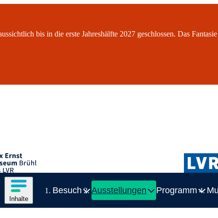
ssichtlich bis in die erste Jahreshälfte 2027 geschlossen. Das Fantasie
rnst-Museum
Inhalte des Menüs anzeigen
Besuch
Ausstellungen
Programm
M
Zeige Unterelement zu Besuch
Ze
Inhalte
Inhaltsmenü
Breadcrumb