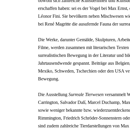
obwohl sich zahlreiche Künstlerinnen und Künstle
erschaffen haben: sei es der Vogel bei Max Ernst
Léonor Fini. Sie bevölkern neben Mischwesen wi
bei René Magritte die ausufernde Fauna der surrea
Die Werke, darunter Gemälde, Skulpturen, Arbeiten
Filme, werden zusammen mit literarischen Texten
surrealistischen Bewegung in der Literatur und bi
Jahrtausendwende gespannt. Beiträge aus Belgien, 
Mexiko, Schweden, Tschechien oder den USA verd
Bewegung.
Die Ausstellung
Surreale
Tierwesen
versammelt We
Carrington, Salvador Dalí, Marcel Duchamp, Ma
sowie weniger bekannte bzw. wiederzuentdeckend
Rimmington, Friedrich Schröder-Sonnenstern od
sind zudem zahlreiche Tierdarstellungen von Max