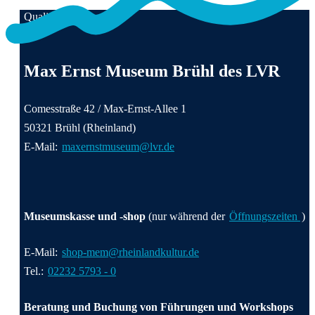
Sehbehinderung sind an
Erdgeschoss zur
Veranstaltung selbst ein
Qualität für Menschen
ausgewählten
Verfügung.
Ticket im Museum zu
Kunstwerken via QR-
Anschrift und Kontaktinformationen
kaufen.
Code verfügbar. Auf der
Die Garderobe im
Max Ernst Museum Brühl des LVR
begleitenden Website
Museum ist kostenlos und
finden Sie alle Audio-
unbewacht. Für die
Comesstraße 42 / Max-Ernst-Allee 1
und Videodateien
Schließfächer benötigen
50321 Brühl (Rheinland)
gebündelt.
Sie eine 2 €-Münze.
E-Mail:
maxernstmuseum@lvr.de
Rucksäcke und Taschen,
die größer sind als ein
DIN-A4-Blatt, dürfen
nicht mit ins Museum
Museumskasse und -shop
(nur während der
Öffnungszeiten
)
genommen werden.
E-Mail:
shop-mem@rheinlandkultur.de
Tel.:
02232 5793 - 0
Beratung und Buchung von Führungen und Workshops