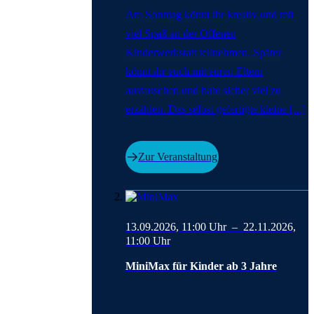
Am Sonntag könnt ihr kreativ und mit
viel Spaß an der Offenen
Kinderwerkstatt teilnehmen. Später
könnt ihr euch mit euren Eltern
austauschen und habt sicher viel zu
erzählen. Das selbst gefertigte kleine [...]
Zur Veranstaltung
13.09.2026, 11:00
Uhr –
22.11.2026,
11:00
Uhr
MiniMax für Kinder ab 3 Jahre