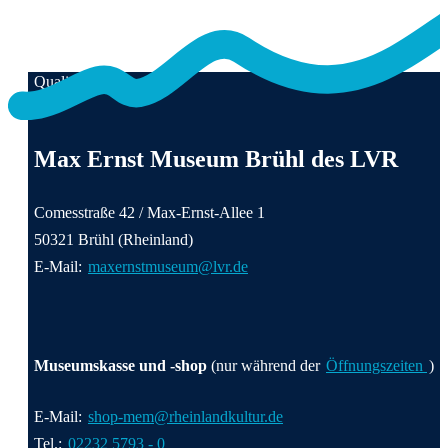
Qualität für Menschen
Anschrift und Kontaktinformationen
Max Ernst Museum Brühl des LVR
Comesstraße 42 / Max-Ernst-Allee 1
50321 Brühl (Rheinland)
E-Mail:
maxernstmuseum@lvr.de
Museumskasse und -shop
(nur während der
Öffnungszeiten
)
E-Mail:
shop-mem@rheinlandkultur.de
Tel.:
02232 5793 - 0