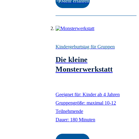
Mehr erfahren
FUTURES
ISABELL KAMP |
FABIAN FRIESE –
Idyll
IMAGE – Max Erns
Kindergeburtstag für Gruppen
im Foto
SURREALE
Die kleine
TIERWESEN
Monsterwerkstatt
MAX BECKMANN
Day and Dream
MOEBIUS – Surrea
Geeignet für: Kinder ab 4 Jahren
Comicwelten
Gruppengröße: maximal 10-12
ROBERT WILSON
Teilnehmende
The Hat Makes The
Dauer: 180 Minuten
Man
MIRÓ – Welt der