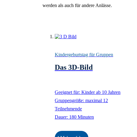
Horses
Einladungsversand
werden als auch für andere Anlässe.
FARAH OSSOULI
Zurück
Merk' dir den Flug, 
Deutsch
Vogel wird sterben
Auflistung überspringen
English
HYPERCREATUR
Русский
– Mythologien der
Türkçe
Zukunft
Polski
Kindergeburtstag für Gruppen
Nederlands
ALBERTO
Français
Das 3D-Bild
GIACOMETTI –
Español
Surrealistische
Italiano
Entdeckungen
Geeignet für: Kinder ab 10 Jahren
NANDO
Gruppengröße: maximal 12
NKRUMAH – Heut
Teilnehmende
schon morgen
Dauer: 180 Minuten
NEVIN ALADAĞ 
Interlocking
SURREAL