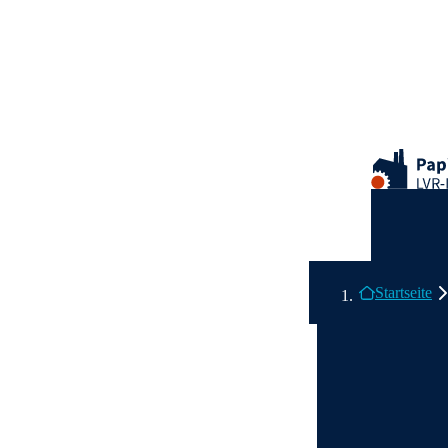
Zum Hauptinhalt springe
Logo des L
Hauptnavig
Breadcrumb-Navigati
Ende des Seitenheaders.
Startseite