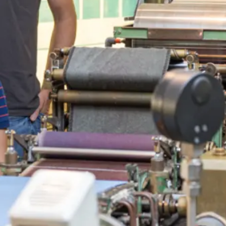
Deutsch
English
Русский
Türkçe
Polski
Nederlands
Français
Español
Italiano