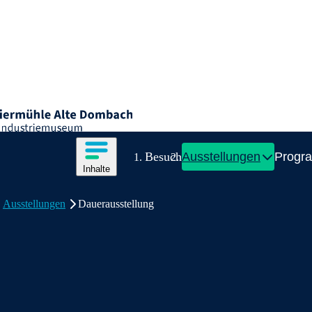
n
VR-Industriemuseum
ation
Inhalte des Menüs anzeigen
Besuch
Ausstellungen
Progr
Inhalte
on
Inhaltsmenü
Dauerausstellung
Ausstellungen