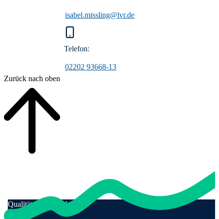
936680
(Montag bis Freitag von 9 bis 16
falls das Museum mit öffentlichen
Uhr).
isabel.missling@lvr.de
Verkehrsmitteln nur schwer erreichbar ist.
Nähere Informationen und das
Telefon:
Antragsformular finden Sie auf der
02202 93668-13
Website LVR-Mobilitätsfonds
Zurück nach oben
Qualität für Menschen