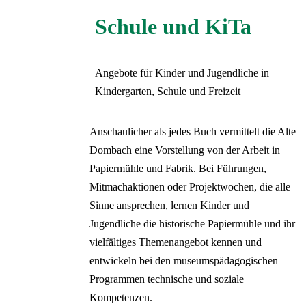
Papiermarkt
Förderverein
Schule und KiTa
Schule und KiTa
Tagen und Feiern
Erwachsene
Partner
Kindergeburtstage
LVR-Industriemuseum
Angebote für Kinder und Jugendliche in
Kindergarten, Schule und Freizeit
Tickets
Deutsch
Anschaulicher als jedes Buch vermittelt die Alte
Sprachauswahl
Schließen
Dombach eine Vorstellung von der Arbeit in
Inhalte des Menüs ausblenden
Papiermühle und Fabrik. Bei Führungen,
Mitmachaktionen oder Projektwochen, die alle
Zurück
Sinne ansprechen, lernen Kinder und
Deutsch
Jugendliche die historische Papiermühle und ihr
English
vielfältiges Themenangebot kennen und
Русский
entwickeln bei den museumspädagogischen
Türkçe
Programmen technische und soziale
Polski
Nederlands
Kompetenzen.