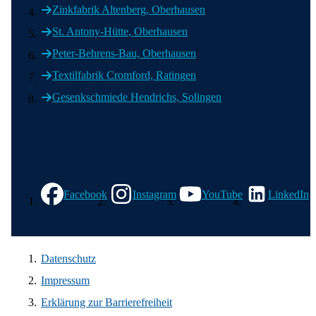
Zinkfabrik Altenberg, Oberhausen
St. Antony-Hütte, Oberhausen
Peter-Behrens-Bau, Oberhausen
Textilfabrik Cromford, Ratingen
Gesenkschmiede Hendrichs, Solingen
Wir in den sozialen Medien
Facebook
Instagram
YouTube
LinkedIn
Datenschutz
Impressum
Erklärung zur Barrierefreiheit