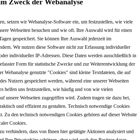
um Zweck der Webanalyse
n, setzen wir Webanalyse-Software ein, um festzustellen, wie viele
sere Webseiten besuchen und wie oft. Ihre Auswahl wird für einen
agen gespeichert. Sie können Ihre Auswahl jederzeit im
dern. Wir nutzen diese Software nicht zur Erfassung individueller
der individueller IP-Adressen. Diese Daten werden ausschließlich in
sster Form für statistische Zwecke und zur Weiterentwicklung der
r Webanalyse genutzte "Cookies" sind kleine Textdateien, die auf
des Nutzers gespeichert werden, während eine unserer Webseiten
s helfen uns festzustellen, wie häufig und von wie vielen
kets
uf unsere Webseiten zugegriffen wird. Zudem tragen sie dazu bei,
aktisch und effizient zu gestalten. Technisch notwendige Cookies
t. Zu den technisch notwendigen Cookies gehören auf dieser Website
aler Cookies.
zu verhindern, dass von Ihnen hier getätigte Aktionen analysiert und
d Ihre Privatsphäre schützen, aber wird auch den Besitzer daran