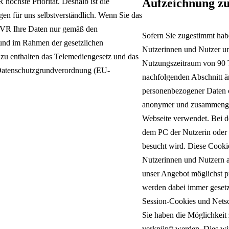
Aufzeichnung z
höchste Priorität. Deshalb ist die
en für uns selbstverständlich. Wenn Sie das
 LVR Ihre Daten nur gemäß den
Sofern Sie zugestimmt habe
und im Rahmen der gesetzlichen
Nutzerinnen und Nutzer un
zu enthalten das Telemediengesetz und das
Nutzungszeitraum von 90 T
Datenschutzgrundverordnung (EU-
nachfolgenden Abschnitt än
personenbezogener Daten o
anonymer und zusammengefa
Webseite verwendet. Bei de
dem PC der Nutzerin oder 
besucht wird. Diese Cookie
Tic
Nutzerinnen und Nutzern a
Schließen
Inhalte des Menüs ausblenden
unser Angebot möglichst pr
werden dabei immer gesetz
Session-Cookies und Netsc
Sie haben die Möglichkeit 
verknüpft werden. Dies wir