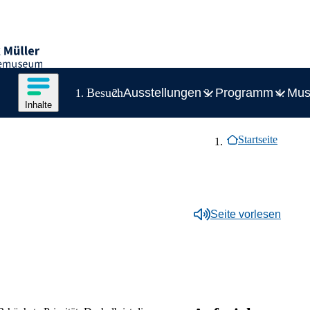
striemuseum
Inhalte des Menüs anzeigen
Besuch
Ausstellungen
Programm
Mu
Zeige
Inhalte
Inhaltsmenü
Breadcrumb-Navigation
Startseite
Seite vorlesen
Zum