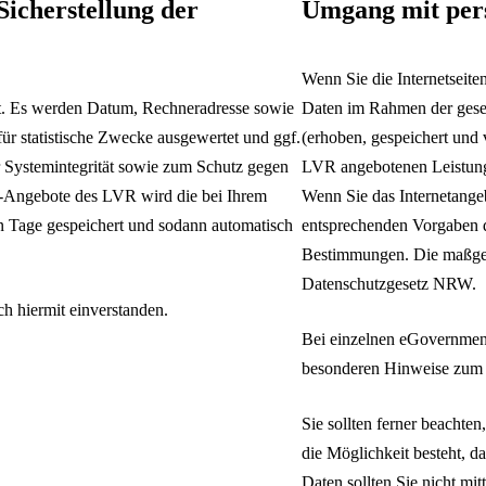
icherstellung der
Umgang mit per
Wenn Sie die Internetseit
ert. Es werden Datum, Rechneradresse sowie
Daten im Rahmen der geset
ür statistische Zwecke ausgewertet und ggf.
(erhoben, gespeichert und 
er Systemintegrität sowie zum Schutz gegen
LVR angebotenen Leistunge
t-Angebote des LVR wird die bei Ihrem
Wenn Sie das Internetange
en Tage gespeichert und sodann automatisch
entsprechenden Vorgaben 
Bestimmungen. Die maßgebl
Datenschutzgesetz NRW.
ch hiermit einverstanden.
Bei einzelnen eGovernment-
besonderen Hinweise zum 
Sie sollten ferner beachten
die Möglichkeit besteht, d
Daten sollten Sie nicht mit