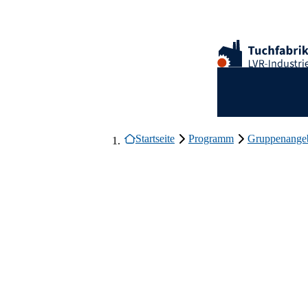
Zum Hauptinhalt springen
Logo des LVR-Indu
Hauptnavigation
Breadcrumb-Navigation
Ende des Seitenheaders.
Startseite
Programm
Gruppenange