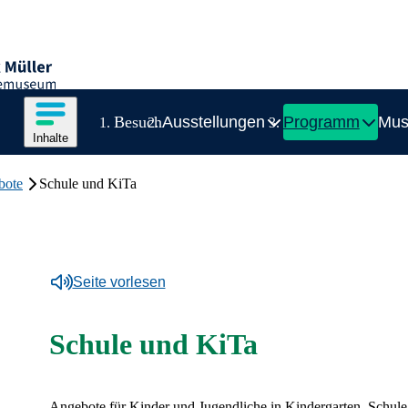
striemuseum
Inhalte des Menüs anzeigen
Besuch
Ausstellungen
Programm
Mu
Zeige
Inhalte
Inhaltsmenü
Schule und KiTa
bote
Seite vorlesen
Zum
Schule und KiTa
Angebote für Kinder und Jugendliche in Kindergarten, Schule 