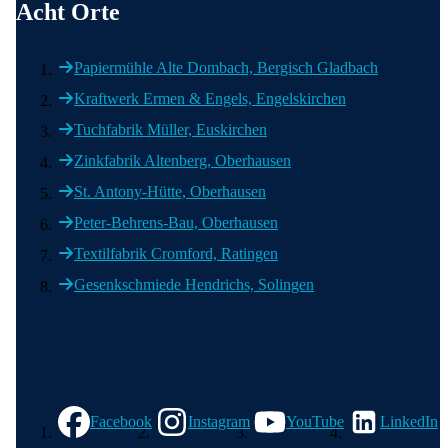
Acht Orte
Entlang der Al
Papiermühle Alte Dombach, Bergisch Gladbach
Straße
Kraftwerk Ermen & Engels, Engelskirchen
Tuchfabrik Müller, Euskirchen
Fußweg circa 150 
ohne Mobilitätsei
Zinkfabrik Altenberg, Oberhausen
St. Antony-Hütte, Oberhausen
Peter-Behrens-Bau, Oberhausen
Entla
Straße
Textilfabrik Cromford, Ratingen
Gesenkschmiede Hendrichs, Solingen
Wir in den sozialen Medien
Facebook
Instagram
YouTube
LinkedIn