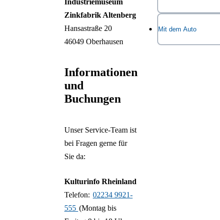
Industriemuseum
Hansastraße
Zinkfabrik Altenberg
Zum Radroutenplan
Hansastraße 20
Mit dem Auto
Wegbeschreibung o
Radwegenetzes N
46049 Oberhausen
Mobilitätseinschrän
Wegen dringender A
Die Haltestelle lieg
Informationen
wegen des zunehm
Museumseingang.
und
Schwerlastverkehrs
Buchungen
Hinweise:
des LVR-Industrie
Altenberg wird der
Seite Hansastraße a
Unser Service-Team ist
Der E
Sicherheitsgründen 
bei Fragen gerne für
stufe
Fußgänger und Rad
Sie da:
mögli
die Familienstraße
das Museumsgeländ
Kulturinfo Rheinland
Achte
Altenberger Straße 
Telefon:
02234 9921-
Gelän
Durchlaufen über da
555
(Montag bis
Indus
möglich. Die Umlei