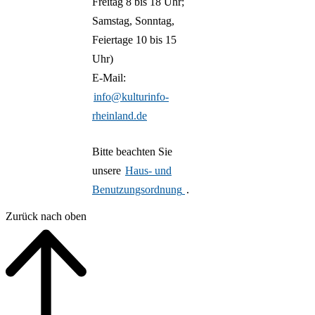
Freitag 8 bis 18 Uhr;
die d
voraussichtlich bis
Samstag, Sonntag,
Schie
Umbauarbeiten and
Feiertage 10 bis 15
Uhr)
E-Mail:
info@kulturinfo-
Park & Ride Pa
Haltestelle: Haup
rheinland.de
Deutsche Bahn
Oberhausen
Bitte beachten Sie
Fußweg: circa 140 
Wegbeschreibung o
unsere
Haus- und
ohne Mobilitätsei
Mobilitätseinschrän
Benutzungsordnung
.
Dauer des Fußwegs c
Zurück nach oben
Minuten.
Koste
Ride 
Deuts
Das M
(Haup
am Ha
Oberh