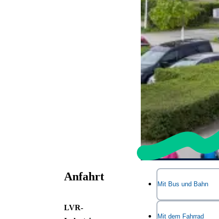
Anfahrt
Mit Bus und Bahn
LVR-
Haltestelle: LVR-
Mit dem Fahrrad