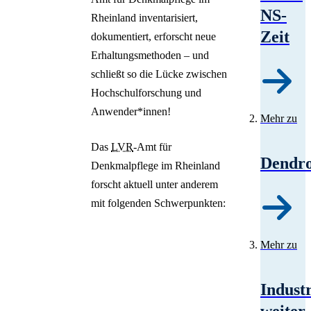
NS-
Rheinland inventarisiert,
Zeit
dokumentiert, erforscht neue
Erhaltungsmethoden – und
schließt so die Lücke zwischen
Hochschulforschung und
Anwender*innen!
Mehr zu
Das
LVR
-Amt für
Dendro
Denkmalpflege im Rheinland
forscht aktuell unter anderem
mit folgenden Schwerpunkten:
Mehr zu
Indust
weiter