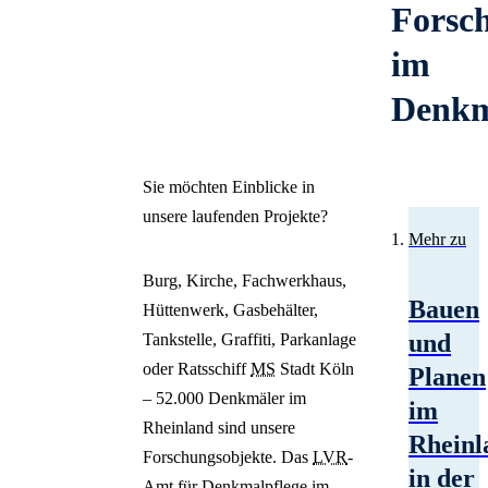
Schließen
Forsc
Inhalte des Menüs ausblenden
Industriedenkmalpflege
Denkmalpflege digital
Zeitschrift
Restaurierung
weiter denken
Veranstaltungen
Jahrbücher
im
Bauforschung /
Zurück
Lacca Povera
Arbeitshefte
Vermessung
Denkm
Zurück in die Zukunft
Bau- und
Deutsch
Technik- und
Kunstdenkmäler von
English
Industriedenkmalpflege
Nederlands
NRW
Gartendenkmalpflege
Sie möchten Einblicke in
Français
Mitteilungshefte
Städtebauliche
Polski
unsere laufenden Projekte?
Architekturführer
Italiano
Mehr zu
Denkmalpflege
Kindersachbuch
Español
Rechtsangelegenheiten
Burg, Kirche, Fachwerkhaus,
Türkçe
Öffentlichkeitsarbeit,
Bauen
Hüttenwerk, Gasbehälter,
Русский
Vermittlung
und
Tankstelle, Graffiti, Parkanlage
Ansprechpersonen
oder Ratsschiff
MS
Stadt Köln
Planen
– 52.000 Denkmäler im
im
Rheinland sind unsere
Rheinl
Forschungsobjekte. Das
LVR
-
in der
Amt für Denkmalpflege im