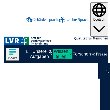
tinhalt springen
Gebärdensprache
Leichte Sprache
Deutsch
Inhalte in deutscher Gebärdensprache anze
Inhalte in leichter Spr
LVR-Logo des Amt für Denkmalpflege
Hauptnavigation
Inhalte des Menüs anzeigen
Unsere
Wissen
Forschen
Presse
I
I
Zeige Unterelement zu Un
Z
Aufgaben
teilen
Inhalte
Inhaltsmenü
Breadc
Ende des Seitenheaders.
Unsere Aufgaben
Zeige Unterelement zu Unsere Au
Überblick:
Unsere
Wissen teilen
Zeige Unterelement zu Wissen teilen
Überblick:
Wissen teilen
Forschen
Aufgaben
Zeige Unterelement zu Forschen
Presse
Überblick:
Forschen
Leitfäden
Inventarisation
Bauen und Planen im
Publikationen
Dokumentation
Zeige Unterelement 
Rheinland in der NS-Zeit
Bibliothek
Überblick:
Publikatio
Bau- und
Deutsch
Sprachauswahl
Dendrochronologie
Archive
Neuerscheinungen
Kunstdenkmalpflege