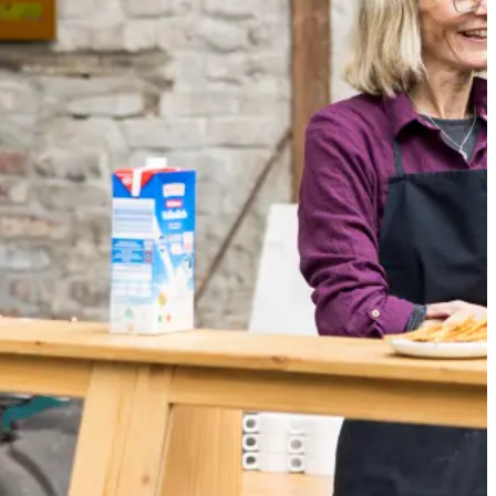
Deutsch
English
Русский
Türkçe
Polski
Nederlands
Français
Español
Italiano