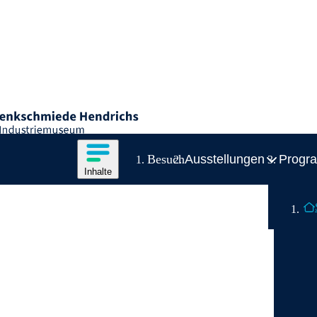
n
VR-Industriemuseum
ation
Inhalte des Menüs anzeigen
Besuch
Ausstellungen
Progr
Inhalte
Inhaltsmenü
Breadcrum