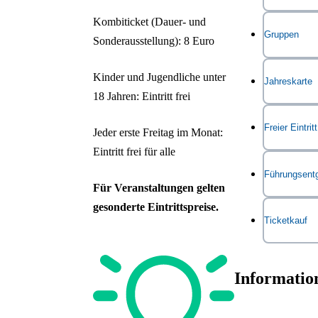
Kombiticket (Dauer- und
Gruppen
Sonderausstellung): 8 Euro
Kinder und Jugendliche unter
Jahreskarte
Geschlosse
18 Jahren: Eintritt frei
Die Jahresk
Freier Eintritt
Jeder erste Freitag im Monat:
für alle LV
Eintritt frei für alle
Ausstellun
Der Eintrit
Führungsentg
Für Veranstaltungen gelten
jedem erst
Einzelkarte
gesonderte Eintrittspreise.
Besuchenden
Gruppenführ
Ticketkauf
Außerdem h
Partnerkart
Jahren
regu
Gruppenfüh
Tickets kö
Zudem hab
Studierende
Schulklasse
Informatio
Museumka
entsprechen
Bundesfreiw
(gilt nicht 
Fremdsprach