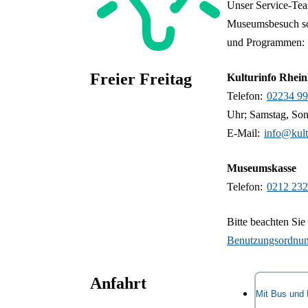
Bitte denke
Unser Service-Tea
MesserGabe
Auch die 1
Französisch,
oder auf de
Museumsbesuch s
Westfalen-L
online gebu
und Programmen:
Führungen a
Eintrittskar
Euro zuzügl
Zahlungsmö
Freier Freitag
Kulturinfo Rhein
Mit der LV
Girocard, Kr
Telefon:
02234 99
Kaufdatum ei
Am ersten Freitag im Monat
Uhr; Samstag, Sonn
Museen de
ist der Eintritt frei.
E-Mail:
info@kult
Gilt nicht für Veranstaltungen
Museumskasse
und buchbare Programme.
Telefon:
0212 232
Bitte beachten Sie
Benutzungsordnu
Anfahrt
Mit Bus und