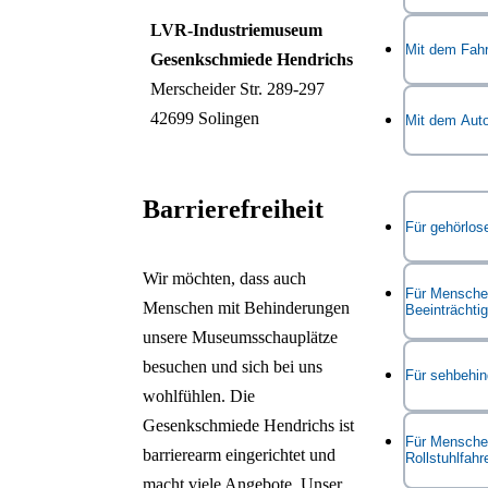
LVR-Industriemuseum
Haltestelle
Mit dem Fahr
Gesenkschmiede Hendrichs
Merscheider Str. 289-297
Zur Reisea
Zum Radrou
42699 Solingen
Mit dem Aut
Rhein-Ruhr
NRW
Die Anfahrt
Barrierefreiheit
Straße „Bäc
Für gehörlos
kostenfrei.
Wir möchten, dass auch
Gehörlose 
Für Menschen
Umweltzon
Menschen mit Behinderungen
Beeinträchti
Gebärdensp
unsere Museumsschauplätze
organisieren
besuchen und sich bei uns
Im LVR-Ind
Für sehbehin
Gebärdenspr
wohlfühlen. Die
Hendrichs 
den*die Geb
Gesenkschmiede Hendrichs ist
Besucher vi
der LVR. Bi
Das Geländ
Für Mensche
barrierearm eingerichtet und
Maschinen i
Rollstuhlfahr
Wochen vor
verfügen üb
macht viele Angebote. Unser
und Progra