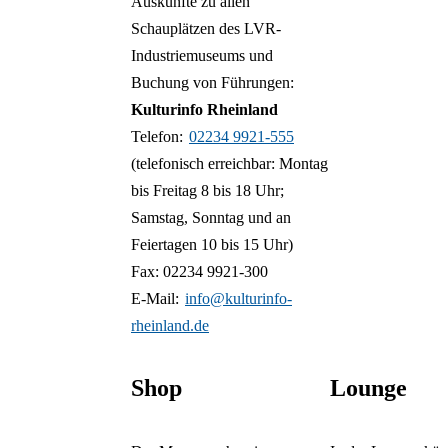
Auskünfte zu allen
sollte mögl
Schauplätzen des LVR-
Das Museum
mindestens 
Industriemuseums und
leichter Sp
Buchung von Führungen:
Audioguides 
Es gibt ein
Kulturinfo Rheinland
kostenfrei 
Telefon:
02234 9921-555
Weitere In
kann.
Einzelne Be
(telefonisch erreichbar: Montag
Qualitätskri
bis Freitag 8 bis 18 Uhr;
Weitere In
Samstag, Sonntag und an
Weitere In
Feiertagen 10 bis 15 Uhr)
Fax: 02234 9921-300
E-Mail:
info@kulturinfo-
rheinland.de
Shop
Lounge