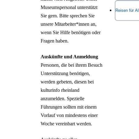
Rheinland a
empfehlen d
Museumspersonal unterstützt
von Schulk
Alle Ausste
Reisen für Al
Museum zu 
Sie gern. Bitte sprechen Sie
mit Lernbeh
Hendrichs s
Weitere In
Museum erl
unsere Mitarbeiter*innen an,
in einfacher
zugänglich. 
Das LVR-In
wenn Sie Hilfe benötigen oder
durchgeführ
Hendrichs is
Auf Anfrage
Hendrichs 
Fragen haben.
handlungsor
Gruppe von
„Reisen für 
Menschen m
und blinde 
ein vom Bun
Auskünfte und Anmeldung
Die Führun
diesen Führ
Energie gef
Personen, die bei ihrem Besuch
die Führung
zu betaste
Deutschen 
Unterstützung benötigen,
pro Person 
Solingen ha
Berlin e. V
werden gebeten, diesen bei
4 Euro.
museumspäd
Deutschland
kulturinfo rheinland
die eigens 
anzumelden. Spezielle
Die Program
entwickelt 
Weitere Inf
Führungen sollten mit einem
zwei Woche
werden. Di
Alle"
Vorlauf von mindestens einer
vereinbart w
Minuten. Fü
Woche vereinbart werden.
0212 2324
bezahlen un
Bedürfnisse
Museumsein