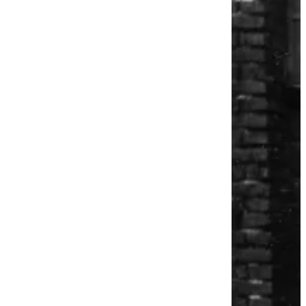
Industriekultur in
Solingen
LVR-Industriemuseum
Tickets
Schließen
Inhalte des Menüs ausblenden