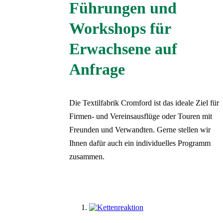
Führungen und
Projekte
Schule und KiTa
Forschung
Erwachsene
Workshops für
Geschichte
Kindergeburtstage
Erwachsene auf
Trauungen
Tagen und Feiern
Anfrage
Förderverein
Tickets
Partner
Deutsch
Sprachauswahl
Die Textilfabrik Cromford ist das ideale Ziel für
LVR-Industriemuseum
Schließen
Inhalte des Menüs ausblenden
Firmen- und Vereinsausflüge oder Touren mit
Freunden und Verwandten. Gerne stellen wir
Zurück
Ihnen dafür auch ein individuelles Programm
zusammen.
Deutsch
English
Русский
Auflistung überspringen
Türkçe
Polski
Nederlands