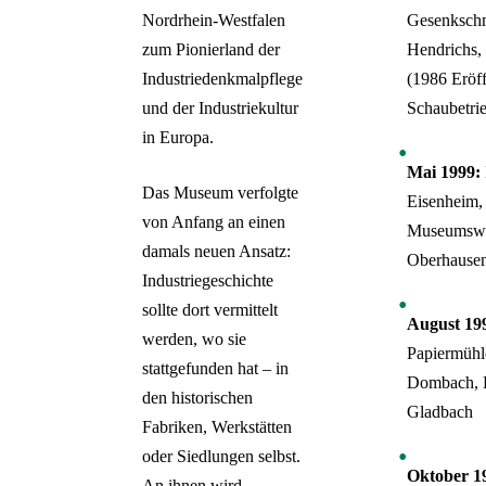
Gesenksch
Nordrhein-Westfalen
Hendrichs,
zum Pionierland der
(1986 Eröf
Industriedenkmalpflege
Schaubetri
und der Industriekultur
in Europa.
Mai 1999:
Das Museum verfolgte
Eisenheim,
von Anfang an einen
Museumsw
damals neuen Ansatz:
Oberhause
Industriegeschichte
sollte dort vermittelt
August 19
werden, wo sie
Papiermühl
stattgefunden hat – in
Dombach, 
den historischen
Gladbach
Fabriken, Werkstätten
oder Siedlungen selbst.
Oktober 1
An ihnen wird