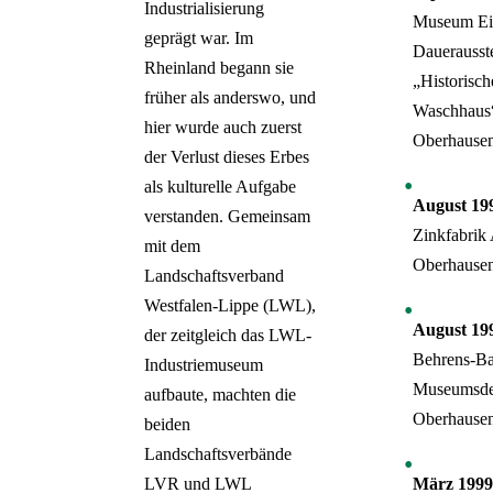
Industrialisierung
Museum Ei
geprägt war. Im
Dauerausst
Rheinland begann sie
„Historisch
früher als anderswo, und
Waschhaus
hier wurde auch zuerst
Oberhause
der Verlust dieses Erbes
als kulturelle Aufgabe
August 19
verstanden. Gemeinsam
Zinkfabrik 
mit dem
Oberhause
Landschaftsverband
Westfalen-Lippe (LWL),
August 19
der zeitgleich das LWL-
Behrens-Ba
Industriemuseum
Museumsde
aufbaute, machten die
Oberhause
beiden
Landschaftsverbände
März 1999
LVR und LWL