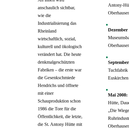
Antony-Hüt
anschaulich sichtbar,
Oberhause
wie die
Industrialisierung das
Dezember 
Rheinland
Museumsba
wirtschaftlich, sozial,
Oberhause
kulturell und ökologisch
verändert hat. Die heute
denkmalgeschützten
September
Fabriken – die erste war
Tuchfabrik 
die Gesenkschmiede
Euskirchen
Hendrichs und öffnete
mit einer
Mai 2008:
Schauproduktion schon
Hütte, Daue
1986 die Tore für die
„Die Wiege
Öffentlichkeit, die letzte,
Ruhrindustr
die St. Antony Hütte mit
Oberhause