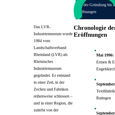
PAPIER!
Publikationen
Von der Gründung bis z
Handgeschöpftes von John
Eröffnungen
Gerard
Arbeits[T]räume – ein
Chronologie de
Das LVR-
Zukunftslabor
Eröffnungen
Industriemuseum wurde
Von Blackouts und Body
1984 vom
Tickets
Positivity
Landschaftsverband
Schließen
Inhalte des Menüs ausblenden
Rheinland (LVR) als
Mai 1996:
Rheinisches
Ermen & En
Industriemuseum
Engelskirc
gegründet. Es entstand
in einer Zeit, in der
September
Zechen und Fabriken
Textilfabri
reihenweise schlossen –
Ratingen
und in einer Region, die
zutiefst von der
September