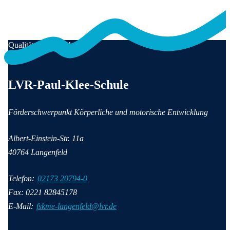
Qualität für Menschen
Anschrift und Kontaktinformationen
LVR-Paul-Klee-Schule
Förderschwerpunkt Körperliche und motorische Entwicklung
Albert-Einstein-Str
. 11a
40764
Langenfeld
Telefon:
02173 20794-0
Fax: 0221 82845178
E-Mail:
fskme-langenfeld@lvr.de