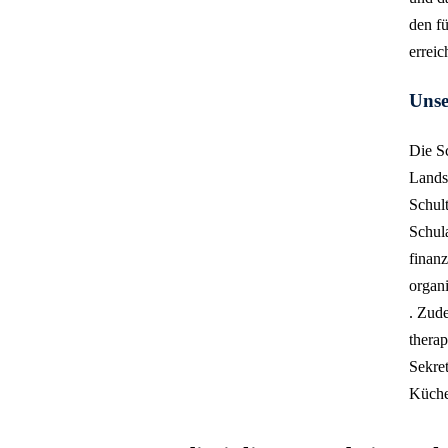
den f
erreic
Unse
Die Sc
Lands
Schul
Schula
finanz
organi
. Zud
therap
Sekre
Küche