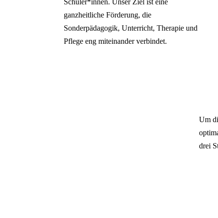
Schüler*innen. Unser Ziel ist eine
ganzheitliche Förderung, die
Sonderpädagogik, Unterricht, Therapie und
Pflege eng miteinander verbindet.
Um di
optima
drei S