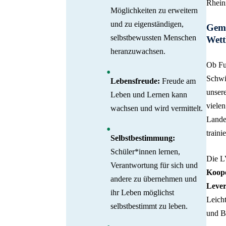
Rhein
Möglichkeiten zu erweitern
und zu eigenständigen,
Geme
selbstbewussten Menschen
Wet
heranzuwachsen.
Ob Fuß
Schwi
Lebensfreude:
Freude am
unser
Leben und Lernen kann
viele
wachsen und wird vermittelt.
Lande
traini
Selbstbestimmung:
Schüler*innen lernen,
Die LV
Verantwortung für sich und
Koope
andere zu übernehmen und
Leve
ihr Leben möglichst
Leich
selbstbestimmt zu leben.
und B