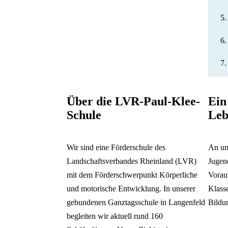
Über die LVR-Paul-Klee-
Ein
Schule
Leb
Wir sind eine Förderschule des
An un
Landschaftsverbandes Rheinland (LVR)
Jugend
mit dem Förderschwerpunkt Körperliche
Voraus
und motorische Entwicklung. In unserer
Klass
gebundenen Ganztagsschule in Langenfeld
Bildu
begleiten wir aktuell rund 160