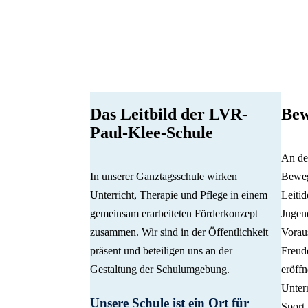
Das Leitbild der LVR-
Bew
Paul-Klee-Schule
An de
In unserer Ganztagsschule wirken
Beweg
Unterricht, Therapie und Pflege in einem
Leitid
gemeinsam erarbeiteten Förderkonzept
Jugend
zusammen. Wir sind in der Öffentlichkeit
Vorau
präsent und beteiligen uns an der
Freud
Gestaltung der Schulumgebung.
eröff
Unterr
Unsere Schule ist ein Ort für
Sport