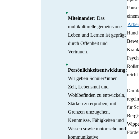
Pause
einem
Miteinander:
Das
Arbei
multikulturelle gemeinsame
Hand g
Leben und Lernen ist geprägt
Beweg
durch Offenheit und
Krank
Vertrauen.
Psych
Rollst
Persönlichkeitsentwicklung:
reicht.
Wir geben Schüler*innen
Zeit, Lebensmut und
Darübe
Wohlbefinden zu entwickeln,
regel
Stärken zu erproben, mit
für S
Grenzen umzugehen,
Bergi
Kenntnisse, Fähigkeiten und
Wipper
Wissen sowie motorische und
Förde
kommunikative