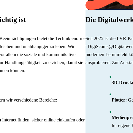
chtig ist
Die Digitalwerk
Beeinträchtigungen bietet die Technik enorme
Seit 2025 ist die LVR-Pau
gleichen und unabhängiger zu leben. Wir
"DigiScouts@Digitalwerk
 vor allem die soziale und kommunikative
modernen Lernumfeld kön
ur Handlungsfähigkeit zu erziehen, damit sie
ausprobieren. Zur Aussta
ehmen können.
3D-Drucke
ern wir verschiedene Bereiche:
Plotter:
Ges
Medienpro
Internet finden, sicher online einkaufen oder
für eigene 