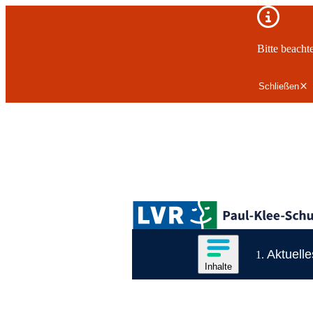
Wichtiger Hinweis
Bitte beacht
Schließen
Zum Hauptinhalt springen
Logo der LVR-Paul-Klee-Schule
Hauptnavigation
Inhalte des Menüs anzeige
Aktuelle
Inhalte
Inhaltsmenü
Ende des Seitenheaders.