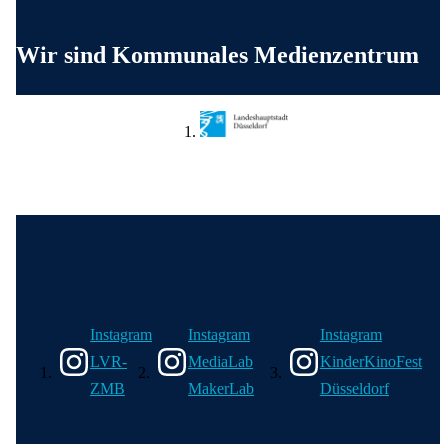
Weitere wichtige Informationen
Wir sind Kommunales Medienzentrum
Wir in den sozialen Medien
Instagram
Instagram
Instagram
LVR-
MediaLab
KinderKinoFest
ZMB
MakerLab
Düsseldorf