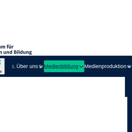
 Medien und Bildung
te des Menüs anzeigen
Über uns
Medienbildung
Medienproduktion
Zeige Unterelement zu Über uns
Zeige Unterel
te
smenü
Bre
Über
Medi
Medi
Digit
Foto
Deutsch