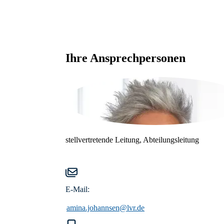
Partner*innen
OGS-Fachkräfte
Gestaltung von Elternabende
Medienpädagog*innen
Ihre Ansprechpersonen
Angebote für einzelne Schulkl
Die Beratungsfachkräfte durchlaufen zunäch
ein Stand beim Tag der offen
selbstständig die Medienscouts aus und dur
führen sie gemeinsam mit den Medienscou
langfristig an der Schule.
stellvertretende Leitung, Abteilungsleitung
E-Mail:
amina.johannsen@lvr.de