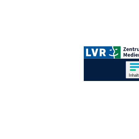
Zum Hauptinhalt springen
Logo des LVR-Zentrum für
Hauptnavigation
Inhal
Inhal
Inhalt
Ende des Seitenheaders.