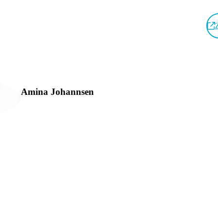
n
assen realisieren
st zwei Qualifizierungsnachmittage, bilden daraufhin
en Tür
Amina Johannsen
chlaufen hierauf den dritten Qualifizierungstag. Anschließend
ts das Camp Medienscouts NRW durch und verankern das Angebot