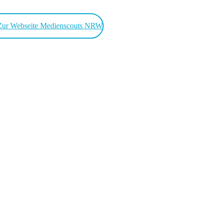
Nach Abschluss der Qualifizierung übernehmen die Medienscouts
an ihrer Schule eine aktive Rolle: Sie beraten Mitschüler*innen
Zur Webseite Medienscouts NRW
nach dem Peer-to-Peer-Prinzip, führen Projekte oder Workshops
durch und werden dabei von den ausgebildeten
Beratungsfachkräften begleitet.