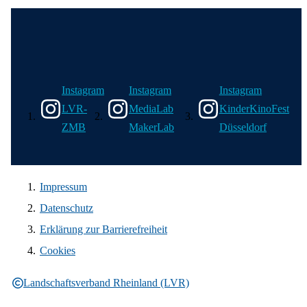
Wir in den sozialen Medien
Instagram
Instagram
Instagram
LVR-
MediaLab
KinderKinoFest
ZMB
MakerLab
Düsseldorf
Impressum
Datenschutz
Erklärung zur Barrierefreiheit
Cookies
Landschaftsverband Rheinland (LVR)
Rechtliche Informationen