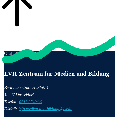
Qualität für Menschen
Anschrift und Kontaktinformationen
LVR-Zentrum für Medien und Bildung
Bertha-von-Suttner-Platz 1
40227 Düsseldorf
Telefon:
0211 27404-0
E-Mail:
info.medien-und-bildung@lvr.de