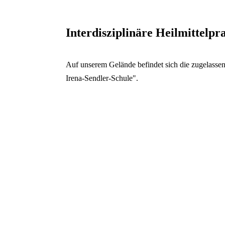
Schließen
Inhalte des Menüs au
Interdisziplinäre Heilmittelpr
Auf unserem Gelände befindet sich die zugelassene
Irena-Sendler-Schule".