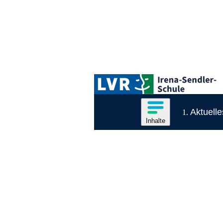
Zum Hauptinhalt springen
Logo der LVR-Irena-Sendler-Schule
Hauptnavigation
Inhalte des Menüs anzeige
Aktuelle
Inhalte
Inhaltsmenü
Ende des Seitenheaders.