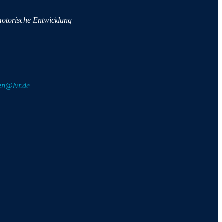
otorische Entwicklung
hen@lvr.de