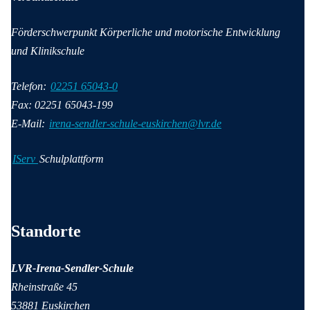
Förderschwerpunkt Körperliche und motorische Entwicklung
und Klinikschule
Telefon:
02251 65043-0
Fax: 02251 65043-199
E-Mail:
irena-sendler-schule-euskirchen@lvr.de
IServ
Schulplattform
Wichtige Informationen
Standorte
LVR-Irena-Sendler-Schule
Rheinstraße 45
53881 Euskirchen