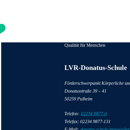
Qualität für Menschen
Anschrift und Kontaktinformatione
LVR-Donatus-Schule
Förderschwerpunkt Körperliche un
Donatusstraße
39 – 41
50259
Pulheim
Telefon:
02234 9877-0
Telefax: 02234 9877-131
E-Mail:
donatus-schule-brauweiler