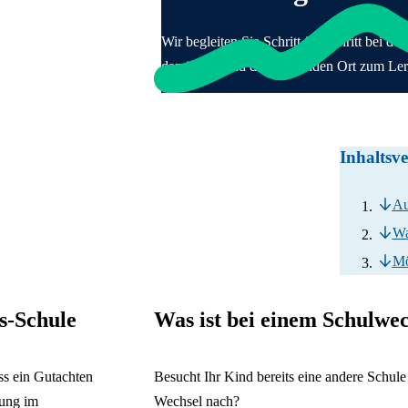
Sprachauswahl
Fördersch
Aktive Sc
Krankmel
Heilmittel
Stel
Sch
sblenden
Prim
Aktive Elt
FSJ
Wir begleiten Sie Schritt für Schritt bei 
Gel
Bund
Seku
Fördervere
damit Ihr Kind den passenden Ort zum Ler
Sch
Zurück
Pra
Beru
Kontakt &
Schu
Unte
Deutsch
Koo
English
För
Inhaltsve
Français
Beei
Italiano
Polski
Au
Русский
Wa
Español
Türkçe
Mö
Українська
s-Schule
Was ist bei einem Schulwec
ss ein Gutachten
Besucht Ihr Kind bereits eine andere Schule
zung im
Wechsel nach?