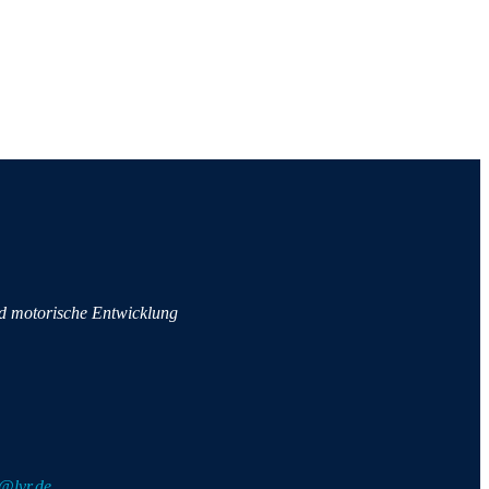
n
d motorische Entwicklung
@lvr.de