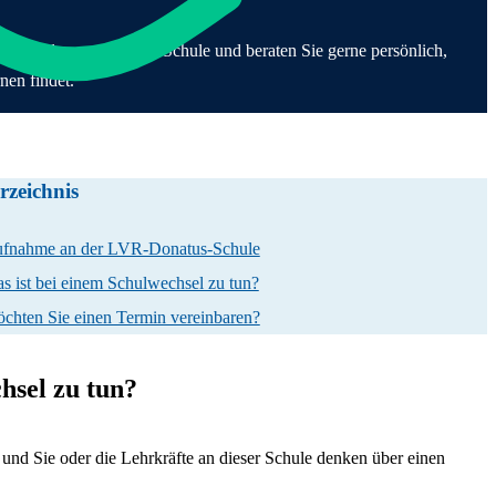
werpunkt Körperliche und motorische Entwicklung
Förderung
hüler*innen
dung & Beurlaubung
praxis
lenangebote
ule
arstufe
ern
 &
der Anmeldung an unserer Schule und beraten Sie gerne persönlich,
ände & Räume
esfreiwilligendienst
ndarstufe I
in
nen findet.
utzkonzept &
ktikum
fsorientierung
 Anfahrt
lregeln
rrichtsfächer
perationen
derung bei Komplexer
rzeichnis
nträchtigung
fnahme an der LVR-Donatus-Schule
s ist bei einem Schulwechsel zu tun?
chten Sie einen Termin vereinbaren?
hsel zu tun?
 und Sie oder die Lehrkräfte an dieser Schule denken über einen