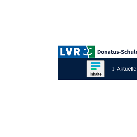
Zum Hauptinhalt springen
Logo der LVR-Donatus-Schule
Hauptnavigation
Inhalte des Menüs anzeige
Aktuelle
Inhalte
Inhaltsmenü
Ende des Seitenheaders.