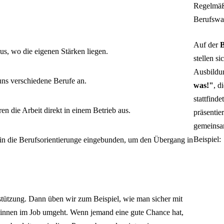
Regelmäßi
Berufswa
Auf der
B
us, wo die eigenen Stärken liegen.
stellen s
Ausbildu
ns verschiedene Berufe an.
was!"
, d
stattfind
en die Arbeit direkt in einem Betrieb aus.
präsentie
gemeinsam
Beispiel:
 in die Berufsorientierunge eingebunden, um den Übergang in
tützung. Dann üben wir zum Beispiel, wie man sicher mit
*innen im Job umgeht. Wenn jemand eine gute Chance hat,