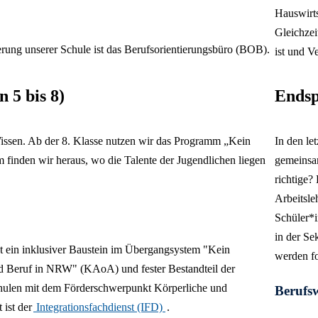
Hauswirts
Gleichzei
erung unserer Schule ist das Berufsorientierungsbüro
(BOB).
ist und V
 5 bis 8)
Endsp
 Wissen. Ab der 8. Klasse nutzen wir das Programm „Kein
In den le
inden wir heraus, wo die Talente der Jugendlichen liegen
gemeinsam
.
richtige?
Arbeitsle
Schüler*i
in der S
st ein inklusiver Baustein im Übergangsystem "Kein
werden fo
d Beruf in NRW" (KAoA) und fester Bestandteil der
chulen mit dem Förderschwerpunkt Körperliche und
Berufs
 ist der
Integrationsfachdienst (IFD)
.