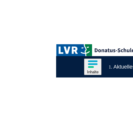
Zum Hauptinhalt springen
Logo der LVR-Donatus-Schule
Hauptnavigation
Inhalte des Menüs anzeige
Aktuelle
Inhalte
Inhaltsmenü
Ende des Seitenheaders.