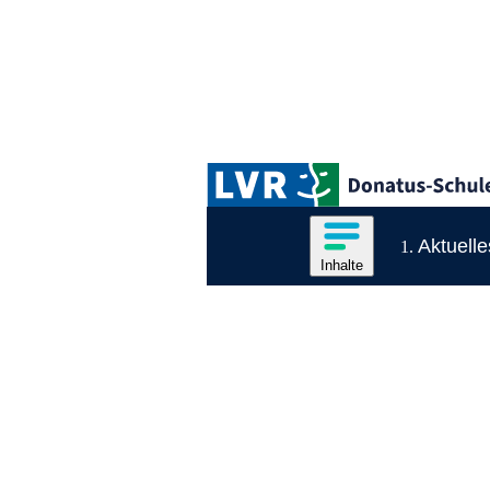
Zum Hauptinhalt springen
Logo der LVR-Donatus-Schule
Hauptnavigation
Inhalte des Menüs anzeige
Aktuelle
Inhalte
Inhaltsmenü
Ende des Seitenheaders.