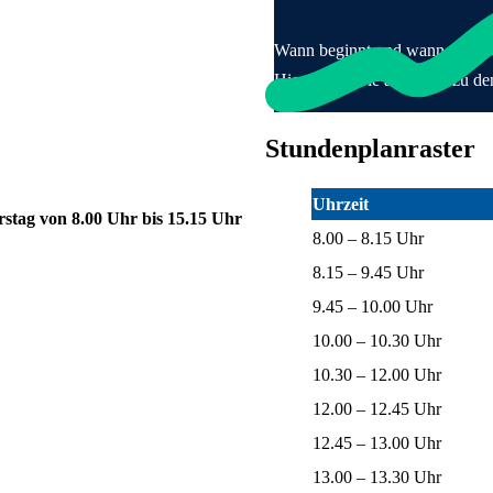
Sprachauswahl
Fördersch
Aktive Sc
Krankmel
Heilmittel
Stel
Sch
sblenden
Prim
Aktive Elt
FSJ
Wann beginnt und wann endet d
Gel
Bund
Seku
Fördervere
Hier finden Sie alle Infos zu 
Sch
Zurück
Pra
Beru
Kontakt &
Schu
Unte
Deutsch
Stundenplanraster
Koo
English
För
Français
Beei
Uhrzeit
Italiano
stag von 8.00 Uhr bis 15.15 Uh
r
8.00 – 8.15 Uhr
Polski
Русский
8.15 – 9.45 Uhr
Español
9.45 – 10.00 Uhr
Türkçe
Українська
10.00 – 10.30 Uhr
10.30 – 12.00 Uhr
12.00 – 12.45 Uhr
12.45 – 13.00 Uhr
13.00 – 13.30 Uhr