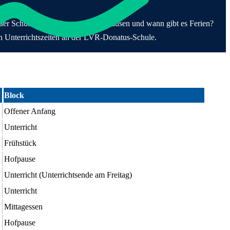
werpunkt Körperliche und motorische Entwicklung
Förderung
hüler*innen
dung & Beurlaubung
praxis
lenangebote
ule
arstufe
ern
 &
er Schultag? Wie lange sind die Pausen und wann gibt es Ferien?
ände & Räume
esfreiwilligendienst
ndarstufe I
in
den Unterrichtszeiten an der LVR-Donatus-Schule.
utzkonzept &
ktikum
fsorientierung
 Anfahrt
lregeln
rrichtsfächer
perationen
derung bei Komplexer
nträchtigung
Block
Offener Anfang
Unterricht
Frühstück
Hofpause
Unterricht (Unterrichtsende am Freitag)
Unterricht
Mittagessen
Hofpause