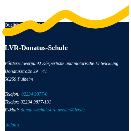
Qualität für Menschen
Anschrift und Kontaktinformationen
LVR-Donatus-Schule
Förderschwerpunkt Körperliche und motorische Entwicklung
Donatusstraße
39 – 41
50259
Pulheim
Telefon:
02234 9877-0
Telefax: 02234 9877-131
E-Mail:
donatus-schule-brauweiler@lvr.de
Anfahrt