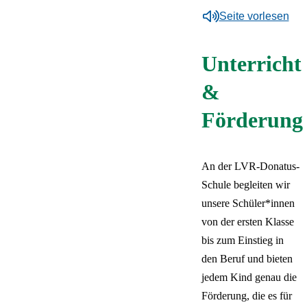
Schülerbeförderung
Pflege
Unser Team
Über unsere
Unterricht & Förderung
Deutsch
Sprachauswahl
Zeige Unterelement z
Seite vorlesen
Unterstützte Kommunikation
Unterrichtszeiten
Überblick:
Unterricht &
Aktive Schüler*innen
Heilmittelpraxis
Stellenangebote
Schule
Schließen
Inhalte des Menüs ausblenden
& Assistive Technologien
Förderung
Krankmeldung &
Aktive Eltern
FSJ &
Gelände & Räume
Förderschwerpunkt
Unterricht
Beurlaubung
Primarstufe
Bundesfreiwilligendienst
Förderverein
Schutzkonzept &
Zurück
Körperliche und motorische
Sekundarstufe I
Praktikum
Kontakt & Anfahrt
Schulregeln
&
Entwicklung
Berufsorientierung
Deutsch
Kooperationen
Förderung
English
Unterrichtsfächer
Français
Förderung bei
Italiano
Komplexer
Polski
An der LVR-Donatus-
Beeinträchtigung
Русский
Schule begleiten wir
Español
unsere Schüler*innen
Türkçe
Українська
von der ersten Klasse
bis zum Einstieg in
den Beruf und bieten
jedem Kind genau die
Förderung, die es für