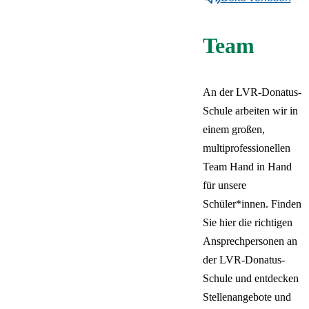
Schülerbeförderung
Pflege
Unser Team
Über unsere
Unterricht & Förderung
Deutsch
Sprachauswahl
Zeige Unterelement z
Unterstützte Kommunikation
Unterrichtszeiten
Überblick:
Unterricht &
Aktive Schüler*innen
Heilmittelpraxis
Stellenangebote
Schule
Schließen
Inhalte des Menüs ausblenden
& Assistive Technologien
Team
Förderung
Krankmeldung &
Aktive Eltern
FSJ &
Gelände & Räume
Förderschwerpunkt
Beurlaubung
Primarstufe
Bundesfreiwilligendienst
Förderverein
Schutzkonzept &
Zurück
Körperliche und motorische
Sekundarstufe I
Praktikum
Kontakt & Anfahrt
Schulregeln
An der LVR-Donatus-
Entwicklung
Berufsorientierung
Deutsch
Kooperationen
Schule arbeiten wir in
English
Unterrichtsfächer
einem großen,
Français
Förderung bei
Italiano
multiprofessionellen
Komplexer
Polski
Team Hand in Hand
Beeinträchtigung
Русский
für unsere
Español
Schüler*innen. Finden
Türkçe
Українська
Sie hier die richtigen
Ansprechpersonen an
der LVR-Donatus-
Schule und entdecken
Stellenangebote und