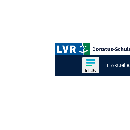
Zum Hauptinhalt springen
Logo der LVR-Donatus-Schule
Hauptnavigation
Inhalte des Menüs anzeige
Aktuelle
Inhalte
Inhaltsmenü
Ende des Seitenheaders.