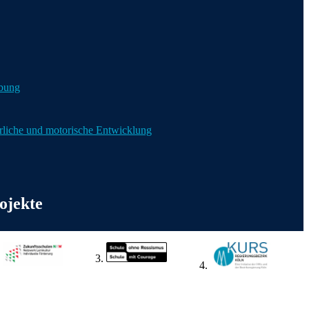
bung
liche und motorische Entwicklung
ojekte