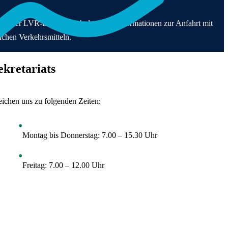
werpunkt Körperliche und motorische Entwicklung
Förderung
hüler*innen
dung & Beurlaubung
praxis
lenangebote
ule
arstufe
ern
 &
aten der LVR-Donatus-Schule sowie Informationen zur Anfahrt mit
ände & Räume
esfreiwilligendienst
ndarstufe I
in
ichen Verkehrsmitteln.
utzkonzept &
ktikum
fsorientierung
 Anfahrt
lregeln
rrichtsfächer
ekretariats
perationen
derung bei Komplexer
nträchtigung
reichen uns zu folgenden Zeiten:
Montag bis Donnerstag: 7.00 – 15.30 Uhr
Freitag: 7.00 – 12.00 Uhr