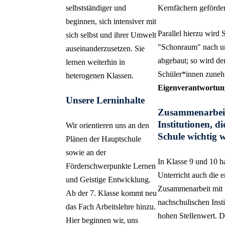
selbstständiger und
Kernfächern geförder
beginnen, sich intensiver mit
Parallel hierzu wird 
sich selbst und ihrer Umwelt
"Schonraum" nach u
auseinanderzusetzen. Sie
abgebaut; so wird de
lernen weiterhin in
Schüler*innen zune
heterogenen Klassen.
Eigenverantwortun
Unsere Lerninhalte
Zusammenarbeit
Institutionen, d
Wir orientieren uns an den
Schule wichtig 
Plänen der Hauptschule
sowie an der
In Klasse 9 und 10 
Förderschwerpunkte Lernen
Unterricht auch die 
und Geistige Entwicklung.
Zusammenarbeit mit
Ab der 7. Klasse kommt neu
nachschulischen Insti
das Fach Arbeitslehre hinzu.
hohen Stellenwert. D
Hier beginnen wir, uns