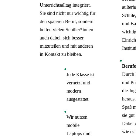
Unterrichtsalltag integriert,
außerh
Sie sind nicht nur wichtig für
Schule
den späteren Beruf, sondern
und Ba
helfen vielen Schüler*innen
wichti
auch dabei, sich besser
Einric
mitzuteilen und mit anderen
Institu
in Kontakt zu bleiben.
Berufe
Durch 
Jede Klasse ist
und Pra
vernetzt und
die Ju
modern
heraus
ausgestattet.
Spaß m
sie gut
Wir nutzen
Dabei e
mobile
wie es 
Laptops und