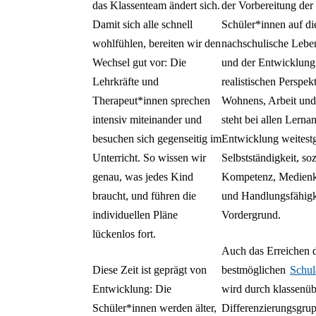
das Klassenteam ändert sich.
der Vorbereitung der
Damit sich alle schnell
Schüler*innen auf di
wohlfühlen, bereiten wir den
nachschulische Leben
Wechsel gut vor: Die
und der Entwicklung
Lehrkräfte und
realistischen Perspek
Therapeut*innen sprechen
Wohnens, Arbeit und
intensiv miteinander und
steht bei allen Lerna
besuchen sich gegenseitig im
Entwicklung weitest
Unterricht. So wissen wir
Selbstständigkeit, soz
genau, was jedes Kind
Kompetenz, Medien
braucht, und führen die
und Handlungsfähigk
individuellen Pläne
Vordergrund.
lückenlos fort.
Auch das Erreichen 
Diese Zeit ist geprägt von
bestmöglichen
Schul
Entwicklung: Die
wird durch klassenüb
Schüler*innen werden älter,
Differenzierungsgrup