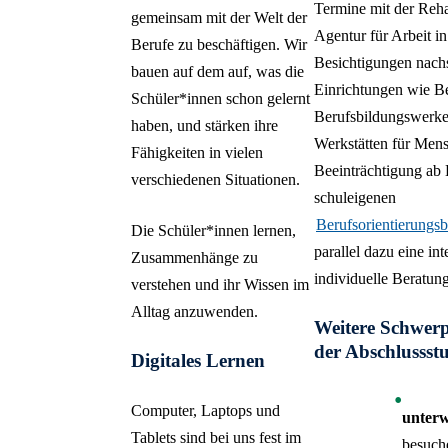
Termine mit der Reh
gemeinsam mit der Welt der
Agentur für Arbeit in
Berufe zu beschäftigen. Wir
Besichtigungen nach
bauen auf dem auf, was die
Einrichtungen wie Be
Schüler*innen schon gelernt
Berufsbildungswerk
haben, und stärken ihre
Werkstätten für Men
Fähigkeiten in vielen
Beeinträchtigung ab 
verschiedenen Situationen.
schuleigenen
Berufsorientierungs
Die Schüler*innen lernen,
parallel dazu eine in
Zusammenhänge zu
individuelle Beratung 
verstehen und ihr Wissen im
Alltag anzuwenden.
Weitere Schwerp
der Abschlussstu
Digitales Lernen
Computer, Laptops und
unterw
Tablets sind bei uns fest im
besuch