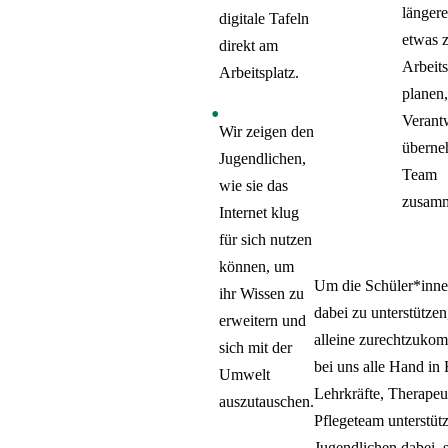
länger
digitale Tafeln
etwas z
direkt am
Arbeits
Arbeitsplatz.
planen,
Verant
Wir zeigen den
überne
Jugendlichen,
Team
wie sie das
zusamm
Internet klug
für sich nutzen
können, um
Um die Schüler*inne
ihr Wissen zu
dabei zu unterstützen
erweitern und
alleine zurechtzukom
sich mit der
bei uns alle Hand in
Umwelt
Lehrkräfte, Therape
auszutauschen.
Pflegeteam unterstüt
Jugendlichen dabei, s