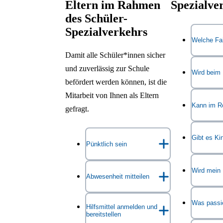
Eltern im Rahmen
Spezialve
des Schüler-
Spezialverkehrs
Welche Fa
Damit alle Schüler*innen sicher
und zuverlässig zur Schule
Die Schü
Wird beim 
befördert werden können, ist die
Vans, Kle
Mitarbeit von Ihnen als Eltern
Rollstuhl
Ja, das F
Kann im Ro
gefragt.
gebracht.
beim Ein-
Ja, Kinde
Gibt es Ki
Das Person
Pünktlich sein
Fahrzeuge
der Wohnu
Hebebühne
Herkömml
dafür, das
Wird mein 
Bitte bringen Sie Ihr Kind
stellen ei
Abwesenheit mitteilen
Beförderu
Zeit an d
pünktlich
an die Haustür
Beförderun
Ihr Kind 
Haltestell
Das Beför
oder an die vereinbarte
höchsten 
Was passie
Bitte informieren Sie das
Hilfsmittel anmelden und
Beispiel e
Kind
kei
Haltestelle. Das
bereitstellen
(DIN 75 
Busunternehmen und das
benötigen