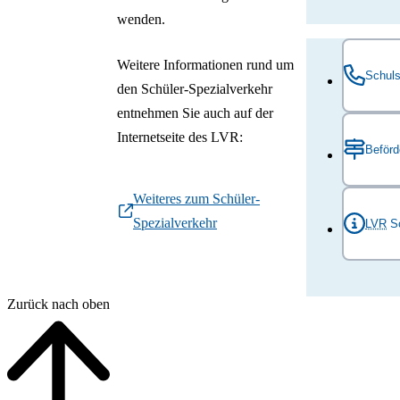
wenden.
Weitere Informationen rund um
Schuls
den Schüler-Spezialverkehr
entnehmen Sie auch auf der
Internetseite des LVR:
LVR-Dona
Beför
Fördersch
motorisch
Weiteres zum Schüler-
Donatusst
Den Konta
Spezialverkehr
LVR
Sc
50259
Pu
Beförderu
Beginn de
Telefon:
Montag bi
E-Mail:
d
Zurück nach oben
Freitag: 8
brauweile
Service-T
E-Mail:
s