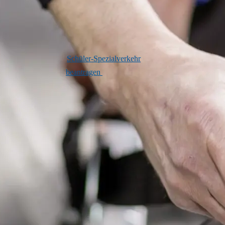
Für Schüler*innen, die den Weg
zur LVR-Förderschule nicht
eigenständig bewältigen können,
können Sie die Teilnahme am
Schüler-Spezialverkehr
beantragen
. Hinter diesem
komplizierten Wort steckt ein
Angebot des Schulträgers LVR:
Schüler*innen werden in
Kleingruppen von spezialisierten
Fahrdiensten zur Schule gebracht
und am Ende des Schultages
wieder nach Hause gefahren.
Der Schüler-Spezialverkehr ist
eine freiwillige Leistung des
LVR. Das Land NRW sieht