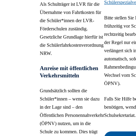
Schülerspezialv
Als Schulträger ist LVR für die
Übernahme von Fahrtkosten für
Bitte stellen Sie
die Schüler*innen der LVR-
frühzeitig vor S
Förderschulen zuständig.
rechtzeitig bear
Gesetzliche Grundlage hierfür ist
der Regel nur ei
die Schülerfahrkostenverordnung
verlängert sich 
NRW.
automatisch, sof
Rahmenbedingun
Anreise mit öffentlichen
Verkehrsmitteln
Wechsel vom Sc
ÖPNV).
Grundsätzlich sollten die
Schüler*innen – wenn sie dazu
Falls Sie Hilfe 
in der Lage sind – den
benötigen, wende
Öffentlichen Personennahverkehr
Schulsekretariat.
(ÖPNV) nutzen, um in die
Schule zu kommen. Dies trägt