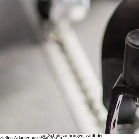
keine Beförderungspflicht vor,
sondern nur, dass die Fahrkosten,
die auf dem Schulweg entstehen,
erstattet werden.
Anreise mit dem privaten
PKW
Sofern der ÖPNV nicht
zumutbar ist und ein Schüler-
Spezialverkehr nicht infrage
kommt, besteht ein gesetzlicher
Anspruch auf eine
Kostenerstattung. Wenn die
Möglichkeit besteht, Ihr Kind mit
einem geeigneten eigenen PKW
zur Schule zu bringen, zahlt der
iellen Adapter ausgestattet sein