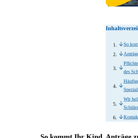
Inhaltsverze
So kom
Anträg
Pflicht
des Sch
Häufig
Spezial
Wir hel
Schüle
Kontak
So kommt Ihr Kind
Anträge z