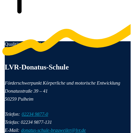
Qualität für Menschen
Anschrift und Kontaktinformationen
LVR-Donatus-Schule
Förderschwerpunkt Körperliche und motorische Entwicklung
Donatusstraße
39 – 41
50259
Pulheim
Telefon:
02234 9877-0
Telefax: 02234 9877-131
E-Mail:
donatus-schule-brauweiler@lvr.de