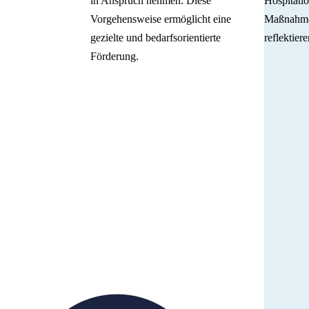
in Anspruch nehmen. Diese
Hospitatio
Vorgehensweise ermöglicht eine
Maßnahmen
gezielte und bedarfsorientierte
reflektier
Förderung.