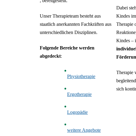
, bereitgestellt.
Dabei steh
Unser Therapieteam besteht aus
Kindes im
staatlich anerkannten Fachkräften aus
Therapie o
unterschiedlichen Disziplinen.
Reaktione
Kindes – 
Folgende Bereiche werden
individue
abgedeckt
:
Förderu
Therapie w
Physiotherapie
begleitend
sich konti
Ergotherapie
Logopädie
weitere Angebote