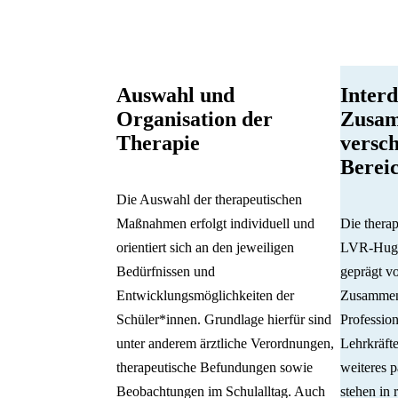
Auswahl und
Interd
Organisation der
Zusam
Therapie
versc
Berei
Die Auswahl der therapeutischen
Maßnahmen erfolgt individuell und
Die therap
orientiert sich an den jeweiligen
LVR-Hugo
Bedürfnissen und
geprägt v
Entwicklungsmöglichkeiten der
Zusammena
Schüler*innen. Grundlage hierfür sind
Professio
unter anderem ärztliche Verordnungen,
Lehrkräfte
therapeutische Befundungen sowie
weiteres 
Beobachtungen im Schulalltag. Auch
stehen in