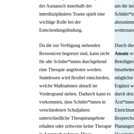
der Austausch innerhalb der
um die ind
interdisziplinären Teams spielt eine
Schüler*i
wichtige Rolle bei der
abzustim
Entscheidungsfindung.
weiterzue
Da die zur Verfügung stehenden
Durch di
Ressourcen begrenzt sind, kann nicht
Ansatz
wir
für alle Schüler*innen durchgehend
Beteiligte
eine Therapie angeboten werden.
hinarbeit
Stattdessen wird flexibel entschieden,
möglichst 
welche Maßnahmen aktuell im
Ergänzt w
Vordergrund stehen. Dadurch kann es
durch den
vorkommen, dass Schüler*innen in
Ärzt*inne
verschiedenen Schuljahren
Einrichtu
unterschiedliche Therapieangebote
Besprech
erhalten oder zeitweise keine Therapie
Planungen