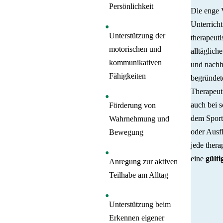
Persönlichkeit
Die enge 
Unterricht
Unterstützung der
therapeuti
motorischen und
alltäglich
kommunikativen
und nachha
Fähigkeiten
begründete
Therapeut
auch bei s
Förderung von
dem Sport
Wahrnehmung und
oder Ausf
Bewegung
jede ther
eine
gülti
Anregung zur aktiven
Teilhabe am Alltag
Unterstützung beim
Erkennen eigener