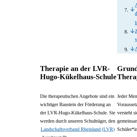
d
I
v
Therapie an der LVR-
Grund
Hugo-Kükelhaus-Schule
Thera
Die therapeutischen Angebote sind ein
Jeder Mens
wichtiger Baustein der Förderung an
Vorausset
der LVR-Hugo-Kükelhaus-Schule. Sie
versteht s
werden durch unseren Schulträger, den
gemeinsam
Landschaftsverband Rheinland (LVR)
Schüler*i