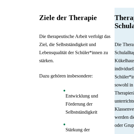
Ziele der Therapie
Thera
Schula
Die therapeutische Arbeit verfolgt das
Ziel, die Selbstständigkeit und
Die Therap
Lebensqualität der Schüler*innen zu
Schulallt
stärken.
Kükelhaus
individue
Dazu gehören insbesondere:
Schüler*in
sowohl in 
Therapier
Entwicklung und
unterricht
Förderung der
Klassenver
Selbstständigkeit
werden di
oder Grup
Stärkung der