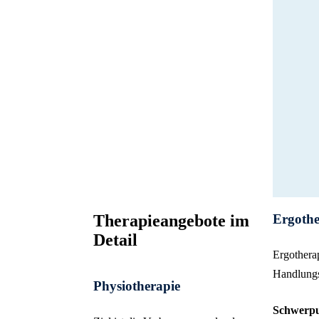
Ergothe
Therapieangebote im
Detail
Ergotherap
Handlungs
Physiotherapie
Schwerp