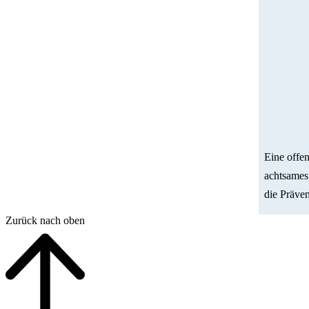
Eine offe
achtsames
die Präven
Zurück nach oben