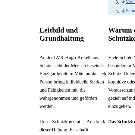
Verh
Schu
Leitbild und
Warum 
Grundhaltung
Schutzko
An der LVR-Hugo-Kükelhaus-
Viele Schüler
Schule steht der Mensch in seiner
besonderem M
Einzigartigkeit im Mittelpunkt. Jede
Schutz. Unter
Person bringt individuelle Stärken
kognitive od
und Fähigkeiten mit, die
Voraussetzun
wahrgenommen und gefördert
gezielt auf in
werden.
einzugehen.
Unser Schutzkonzept ist Ausdruck
Das Schutzko
dieser Haltung. Es schafft