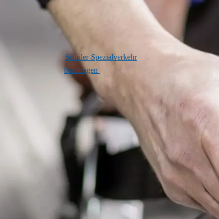
Für Schüler*innen, die den Weg
zur LVR-Förderschule nicht
eigenständig bewältigen können,
können Sie die Teilnahme am
Schüler-Spezialverkehr
beantragen
. Hinter diesem
komplizierten Wort steckt ein
Angebot des Schulträgers LVR:
Schüler*innen werden in
Kleingruppen von spezialisierten
Fahrdiensten zur Schule gebracht
und am Ende des Schultages
wieder nach Hause gefahren.
Der Schüler-Spezialverkehr ist
eine freiwillige Leistung des
LVR. Das Land NRW sieht