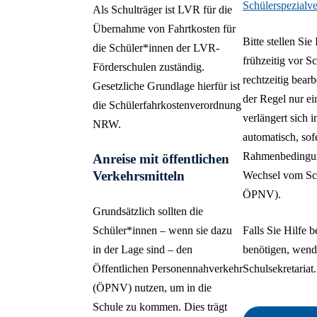
Schülerspezialv
Als Schulträger ist LVR für die
Übernahme von Fahrtkosten für
Bitte stellen Sie
die Schüler*innen der LVR-
frühzeitig vor S
Förderschulen zuständig.
rechtzeitig bear
Gesetzliche Grundlage hierfür ist
der Regel nur ei
die Schülerfahrkostenverordnung
verlängert sich 
NRW.
automatisch, sof
Rahmenbedingun
Anreise mit öffentlichen
Verkehrsmitteln
Wechsel vom Sc
ÖPNV).
Grundsätzlich sollten die
Schüler*innen – wenn sie dazu
Falls Sie Hilfe 
in der Lage sind – den
benötigen, wende
Öffentlichen Personennahverkehr
Schulsekretariat.
(ÖPNV) nutzen, um in die
Schule zu kommen. Dies trägt