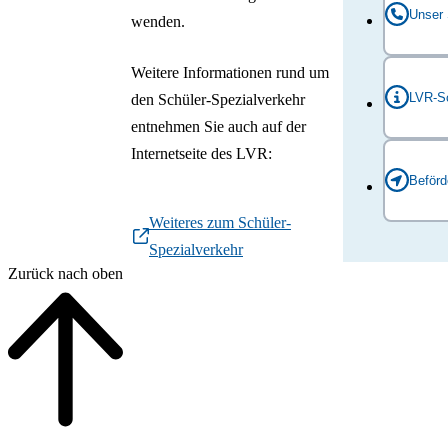
Unser 
wenden.
Weitere Informationen rund um
Jutta Mev
LVR-Sc
den Schüler-Spezialverkehr
Bianca Pe
entnehmen Sie auch auf der
Internetseite des LVR:
Telefon:
Montag bi
Beför
Fax: 022
Freitag: 
Service-T
Weiteres zum Schüler-
Spezialverkehr
Den Konta
Zurück nach oben
Beförderu
info@k
Beginn de
schuel