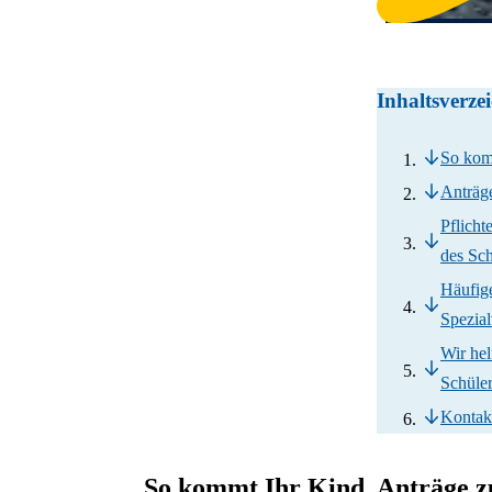
Inhaltsverze
So kom
Anträg
Pflicht
des Sch
Häufig
Spezial
Wir hel
Schüle
Kontak
So kommt Ihr Kind
Anträge z