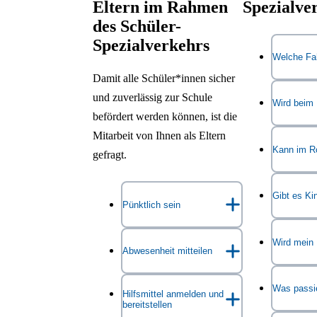
Eltern im Rahmen
Spezialve
des Schüler-
Spezialverkehrs
Welche Fa
Damit alle Schüler*innen sicher
und zuverlässig zur Schule
Die Schü
Wird beim 
befördert werden können, ist die
Vans, Kle
Mitarbeit von Ihnen als Eltern
Rollstuhl
Ja, das F
Kann im Ro
gefragt.
gebracht.
beim Ein-
Ja, Kinde
Gibt es Ki
Das Person
Pünktlich sein
Fahrzeuge
der Wohnu
Hebebühne
Herkömml
dafür, das
Wird mein 
Bitte bringen Sie Ihr Kind
stellen ei
Abwesenheit mitteilen
Beförderu
Zeit an d
pünktlich
an die Haustür
Beförderun
Ihr Kind 
Haltestell
Das Beför
oder an die vereinbarte
höchsten 
Was passie
Bitte informieren Sie das
Hilfsmittel anmelden und
Beispiel e
Kind
kei
Haltestelle. Das
bereitstellen
(DIN 75 
Busunternehmen und das
benötigen