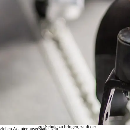
keine Beförderungspflicht vor,
sondern nur, dass die Fahrkosten,
die auf dem Schulweg entstehen,
erstattet werden.
Anreise mit dem privaten
PKW
Sofern der ÖPNV nicht
zumutbar ist und ein Schüler-
Spezialverkehr nicht infrage
kommt, besteht ein gesetzlicher
Anspruch auf eine
Kostenerstattung. Wenn die
Möglichkeit besteht, Ihr Kind mit
einem geeigneten eigenen PKW
zur Schule zu bringen, zahlt der
iellen Adapter ausgestattet sein