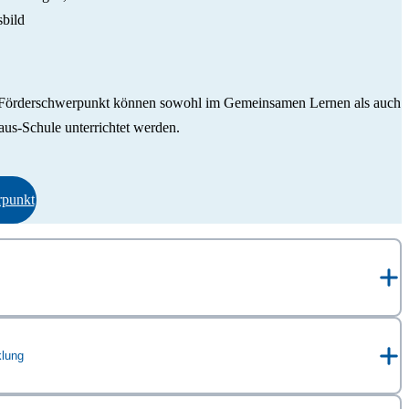
bild
 Förderschwerpunkt können sowohl im Gemeinsamen Lernen als auch
s-Schule unterrichtet werden.
rpunkt
punkt Lernen
klung
 dem Förderschwerpunkt Lernen und zusätzlichen motorischen