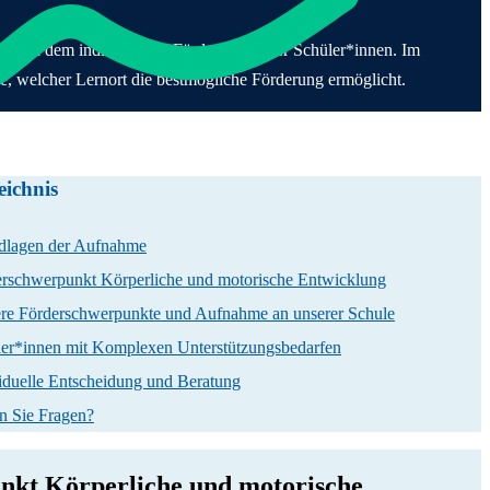
werpunkt Körperliche und motorische Entwicklung
Förderung
ern
dung & Beurlaubung
praxis
elle
ule
lenangebote
arstufe
in
h nach dem individuellen Förderbedarf der Schüler*innen. Im
ände & Räume
 &
ndarstufe I
 Anfahrt
ge, welcher Lernort die bestmögliche Förderung ermöglicht.
utzkonzept &
esfreiwilligendienst
nspraktisch orientierter
lregeln
ktikum
rricht
hichte der
fsorientierung
ule
eichnis
dlagen der Aufnahme
rschwerpunkt Körperliche und motorische Entwicklung
re Förderschwerpunkte und Aufnahme an unserer Schule
er*innen mit Komplexen Unterstützungsbedarfen
iduelle Entscheidung und Beratung
n Sie Fragen?
nkt Körperliche und motorische