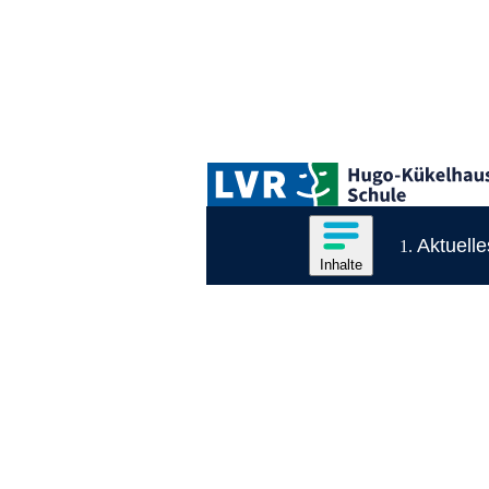
Zum Hauptinhalt springen
Logo der LVR-Hugo-Kükelhaus-Schule
Hauptnavigation
Inhalte des Menüs anzeige
Aktuelle
Inhalte
Inhaltsmenü
Ende des Seitenheaders.