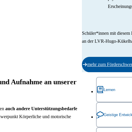
Erscheinungs
Schüler*innen mit diesem
an der LVR-Hugo-Kükelhau
mehr zum Förderschwe
und Aufnahme an unserer
Lernen
den
auch andere Unterstützungsbedarfe
Förderschwer
Geistige Entwic
chwerpunkt Körperliche und motorische
Schüler*innen mit