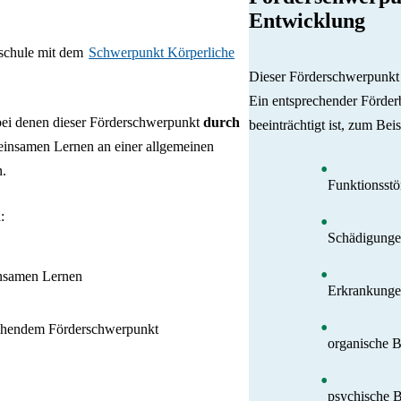
Entwicklung
schule mit dem
Schwerpunkt Körperliche
Dieser Förderschwerpunkt s
Ein entsprechender Förder
, bei denen dieser Förderschwerpunkt
durch
beeinträchtigt ist, zum Beis
insamen Lernen an einer allgemeinen
n.
Funktionsst
n
:
Schädigunge
insamen Lernen
Erkrankunge
rechendem Förderschwerpunkt
organische B
psychische B