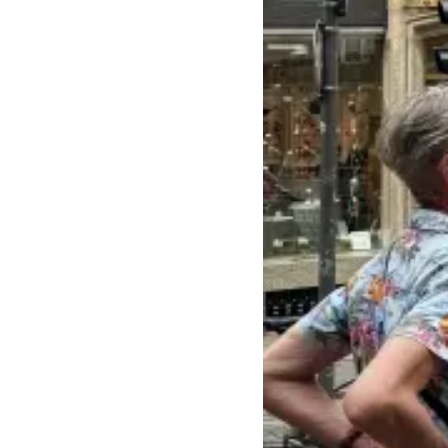
Ratskapelle
Europäischer Tag der
jüdischen Kultur
Archäologische Quartiere
in Europa
Tag des offenen
Denkmals
Vor 600 Jahren: Von der
Synagoge zur
Ratskapelle
Rund um die MiQua-
Baustelle mit dem
Schwerpunkt in der
Römerzeit