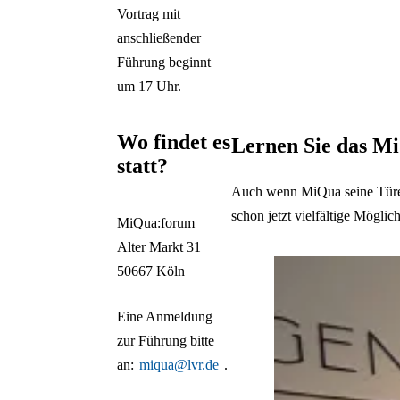
Vortrag mit
anschließender
Führung beginnt
um 17 Uhr.
Wo findet es
Lernen Sie das M
statt?
Auch wenn MiQua seine Türen 
schon jetzt vielfältige Mögli
MiQua:forum
Auflistung überspringen
Alter Markt 31
50667 Köln
Eine Anmeldung
zur Führung bitte
an:
miqua@lvr.de
.