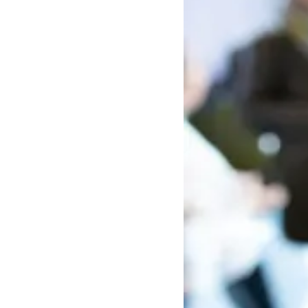
Ratskapelle
Europäischer Tag der
jüdischen Kultur
Archäologische Quartiere
in Europa
Tag des offenen
Denkmals
Vor 600 Jahren: Von der
Synagoge zur
Ratskapelle
Rund um die MiQua-
Baustelle mit dem
Schwerpunkt in der
Römerzeit